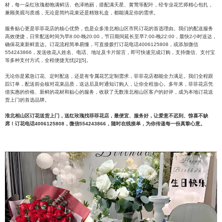
材，每一朵红玫瑰都饱满鲜活、色泽艳丽，搭配满天星、黄莺等配叶，经专业花艺师精心包扎，
兼顾美观与质感，无论是简约花束还是精致礼盒，都能满足你的需求。
服务贴心更是菲菲花店的核心优势，也是众多淮北相山区市民订花的首选理由。我们的配送服务
高效便捷，日常配送时间为早8:00-晚20:00，节日期间延长至早7:00-晚22:00，最快2小时送达，
确保花束新鲜直达。订花流程简单易懂，可直接拨打订花电话4006125808，或添加微信
554243866，发送收花人姓名、电话、地址及卡片留言，即可快速完成订购，支持微信、支付宝
等多种支付方式，全程便捷无忧[2][5]。
无论你是紧急订花、定时配送，还是有专属花艺定制需求，菲菲花店都能全力满足。我们全程跟
踪订单，配送前会核对花束品质，送达后及时通知订购人，让你全程放心。多年来，菲菲花店凭
借实惠的价格、新鲜的花材和贴心的服务，收获了无数淮北相山区客户的好评，成为本地订花送
货上门的首选品牌。
淮北相山区订花送货上门，送红玫瑰找菲菲花店，最便宜、服务好，让爱意不迟到、惊喜不缺
席！订花电话4006125808，微信554243866，随时在线接单，为你传递每一份真挚心意。