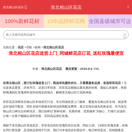
淮北相山区花店
淮北相山区花店-
100%新鲜花材
13年品牌鲜花网
全国县级城市可达
当前位置：
花店
>
导航
>
新闻
>
淮北相山区花店
淮北相山区花店送货上门_同城鲜花店订花_送红玫瑰最便宜
作者：
淮北相山区花店
最后更新：2026-8-6
XML
在淮北相山区，想订红玫瑰送货上门，既追求实惠性价比，又看重服务品质，首选菲菲花店！
无
论是表达爱意、庆祝节日，还是日常惊喜，菲菲花店都能以最实惠的价格、最贴心的服务，将新
鲜饱满的红玫瑰准时送到你指定的地点，解锁淮北相山区订花新体验。
菲菲花店深耕淮北相山区本地花艺行业，专注同城送货上门服务，覆盖淮北相山区全域，就连周
边区域也可配送，郊区乡镇可根据实际情况协商配送费用，真正实现全城无死角送花。作为淮北
相山区口碑出众的鲜花店，我们始终以“新鲜花材、实惠价格、优质服务”为核心，打破行业溢价，
让每一位客户都能以亲民价格，买到高品质红玫瑰。
相较于淮北相山区其他花店，菲菲花店的红玫瑰性价比拉满，同款11枝、19枝红玫瑰花束，价格
比同行更实惠，且花材品质绝不打折。我们与本地花农长期合作，每日鲜切直达，拒绝隔夜花