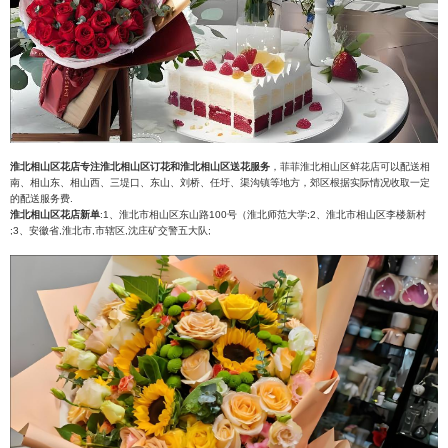
淮北相山区花店专注淮北相山区订花和淮北相山区送花服务
，菲菲淮北相山区鲜花店可以配送相
南、相山东、相山西、三堤口、东山、刘桥、任圩、渠沟镇等地方，郊区根据实际情况收取一定
的配送服务费.
淮北相山区花店新单
:1、淮北市相山区东山路100号（淮北师范大学;2、淮北市相山区李楼新村
;3、安徽省,淮北市,市辖区,沈庄矿交警五大队;