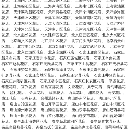
花店
、
上海闸北区花店
、
上海普陀区花店
、
上海静安区花店
、
上海长宁区
花店
、
上海徐汇区花店
、
上海卢湾区花店
、
上海南汇区花店
、
上海黄浦区
花店
、
天津滨海新区花店
、
天津蓟县花店
、
天津宁河区花店
、
天津静海区
花店
、
天津蓟州区花店
、
天津宝坻区花店
、
天津津南区花店
、
天津西青区
花店
、
天津东丽区花店
、
天津大港区花店
、
天津汉沽区花店
、
天津红桥区
花店
、
天津河北区花店
、
天津南开区花店
、
天津河东区花店
、
天津和平区
花店
、
北京燕郊花店
、
北京延庆区花店
、
北京密云区花店
、
北京大兴区花
店
、
北京顺义区花店
、
北京房山区花店
、
北京门头沟区花店
、
北京石景山
区花店
、
北京丰台区花店
、
北京朝阳区花店
、
北京宣武区花店
、
北京崇文
区花店
、
北京西城区花店
、
北京东城区花店
、
石家庄鹿泉区花店
、
石家庄
新乐市花店
、
石家庄晋州市花店
、
石家庄藁城区花店
、
石家庄辛集花店
、
石家庄赵县花店
、
石家庄元氏县花店
、
石家庄平山县花店
、
石家庄无极县花
店
、
石家庄赞皇县花店
、
石家庄深泽县花店
、
石家庄灵寿县花店
、
石家庄
行唐县花店
、
石家庄栾城区花店
、
石家庄正定县花店
、
石家庄井陉县花店
、
石家庄井陉矿区花店
、
石家庄桥东区花店
、
石家庄长安区花店
、
平遥花店
、
华蓥花店
、
宜兴花店
、
宜昌宜都花店
、
文登花店
、
肃宁花店
、
青岛即墨花
店
、
监利花店
、
金昌花店
、
临朐花店
、
西昌花店
、
湘潭花店
、
高安花店
、
廉江花店
、
长春花店
、
台州温岭花店
、
唐山路南区花店
、
唐山路北区花
店
、
唐山古冶区花店
、
唐山开平区花店
、
唐山丰南区花店
、
唐山丰润区花
店
、
唐山滦州市花店
、
唐山滦南县花店
、
唐山乐亭县花店
、
唐山迁西县花
店
、
唐山玉田县花店
、
唐山遵化市花店
、
唐山迁安市花店
、
唐山曹妃甸区
花店
、
秦皇岛山海关区花店
、
秦皇岛北戴河区花店
、
秦皇岛青龙县花店
、
秦皇岛昌黎县花店
、
秦皇岛抚宁区花店
、
秦皇岛卢龙县花店
、
邯郸峰峰矿区