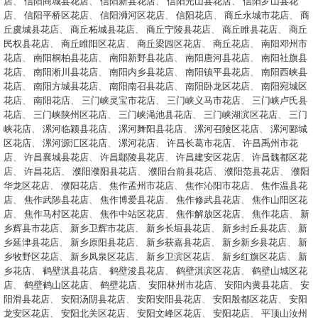
店
、
信阳商城县花店
、
信阳新县花店
、
信阳光山县花店
、
信阳罗山县花
店
、
信阳平桥区花店
、
信阳浉河区花店
、
信阳花店
、
商丘永城市花店
、
商
丘虞城县花店
、
商丘柘城县花店
、
商丘宁陵县花店
、
商丘睢县花店
、
商丘
民权县花店
、
商丘睢阳区花店
、
商丘梁园区花店
、
商丘花店
、
南阳邓州市
花店
、
南阳桐柏县花店
、
南阳新野县花店
、
南阳唐河县花店
、
南阳社旗县
花店
、
南阳淅川县花店
、
南阳内乡县花店
、
南阳镇平县花店
、
南阳西峡县
花店
、
南阳方城县花店
、
南阳南召县花店
、
南阳卧龙区花店
、
南阳宛城区
花店
、
南阳花店
、
三门峡灵宝市花店
、
三门峡义马市花店
、
三门峡卢氏县
花店
、
三门峡陕州区花店
、
三门峡渑池县花店
、
三门峡湖滨区花店
、
三门
峡花店
、
漯河临颍县花店
、
漯河舞阳县花店
、
漯河召陵区花店
、
漯河郾城
区花店
、
漯河源汇区花店
、
漯河花店
、
许昌长葛市花店
、
许昌禹州市花
店
、
许昌襄城县花店
、
许昌鄢陵县花店
、
许昌建安区花店
、
许昌魏都区花
店
、
许昌花店
、
濮阳濮阳县花店
、
濮阳台前县花店
、
濮阳范县花店
、
濮阳
华龙区花店
、
濮阳花店
、
焦作孟州市花店
、
焦作沁阳市花店
、
焦作温县花
店
、
焦作武陟县花店
、
焦作博爱县花店
、
焦作修武县花店
、
焦作山阳区花
店
、
焦作马村区花店
、
焦作中站区花店
、
焦作解放区花店
、
焦作花店
、
新
乡辉县市花店
、
新乡卫辉市花店
、
新乡长垣县花店
、
新乡封丘县花店
、
新
乡延津县花店
、
新乡原阳县花店
、
新乡获嘉县花店
、
新乡新乡县花店
、
新
乡牧野区花店
、
新乡凤泉区花店
、
新乡卫滨区花店
、
新乡红旗区花店
、
新
乡花店
、
鹤壁淇县花店
、
鹤壁浚县花店
、
鹤壁淇滨区花店
、
鹤壁山城区花
店
、
鹤壁鹤山区花店
、
鹤壁花店
、
安阳林州市花店
、
安阳内黄县花店
、
安
阳滑县花店
、
安阳汤阴县花店
、
安阳安阳县花店
、
安阳殷都区花店
、
安阳
龙安区花店
、
安阳北关区花店
、
安阳文峰区花店
、
安阳花店
、
平顶山汝州