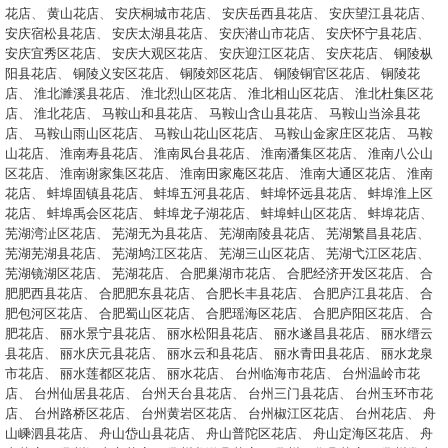
花店
、
黄山花店
、
安庆桐城市花店
、
安庆岳西县花店
、
安庆望江县花店
、
安庆宿松县花店
、
安庆太湖县花店
、
安庆潜山市花店
、
安庆怀宁县花店
、
安庆宜秀区花店
、
安庆大观区花店
、
安庆迎江区花店
、
安庆花店
、
铜陵枞
阳县花店
、
铜陵义安区花店
、
铜陵郊区花店
、
铜陵铜官区花店
、
铜陵花
店
、
淮北濉溪县花店
、
淮北烈山区花店
、
淮北相山区花店
、
淮北杜集区花
店
、
淮北花店
、
马鞍山和县花店
、
马鞍山含山县花店
、
马鞍山当涂县花
店
、
马鞍山雨山区花店
、
马鞍山花山区花店
、
马鞍山金家庄区花店
、
马鞍
山花店
、
淮南寿县花店
、
淮南凤台县花店
、
淮南潘集区花店
、
淮南八公山
区花店
、
淮南谢家集区花店
、
淮南田家庵区花店
、
淮南大通区花店
、
淮南
花店
、
蚌埠固镇县花店
、
蚌埠五河县花店
、
蚌埠怀远县花店
、
蚌埠淮上区
花店
、
蚌埠禹会区花店
、
蚌埠龙子湖花店
、
蚌埠蚌山区花店
、
蚌埠花店
、
芜湖湾沚区花店
、
芜湖无为县花店
、
芜湖南陵县花店
、
芜湖繁昌县花店
、
芜湖芜湖县花店
、
芜湖鸠江区花店
、
芜湖三山区花店
、
芜湖弋江区花店
、
芜湖镜湖区花店
、
芜湖花店
、
合肥巢湖市花店
、
合肥经济开发区花店
、
合
肥肥西县花店
、
合肥肥东县花店
、
合肥长丰县花店
、
合肥庐江县花店
、
合
肥包河区花店
、
合肥蜀山区花店
、
合肥瑶海区花店
、
合肥庐阳区花店
、
合
肥花店
、
丽水景宁县花店
、
丽水松阳县花店
、
丽水遂昌县花店
、
丽水缙云
县花店
、
丽水庆元县花店
、
丽水云和县花店
、
丽水青田县花店
、
丽水龙泉
市花店
、
丽水莲都区花店
、
丽水花店
、
台州临海市花店
、
台州温岭市花
店
、
台州仙居县花店
、
台州天台县花店
、
台州三门县花店
、
台州玉环市花
店
、
台州路桥区花店
、
台州黄岩区花店
、
台州椒江区花店
、
台州花店
、
舟
山嵊泗县花店
、
舟山岱山县花店
、
舟山普陀区花店
、
舟山定海区花店
、
舟