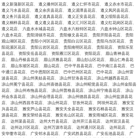
遵义新蒲新区花店
、
遵义播州区花店
、
遵义仁怀市花店
、
遵义赤水市花店
、
遵义习水县花店
、
遵义余庆县花店
、
遵义湄潭县花店
、
遵义凤冈县花店
、
遵义务川县花店
、
遵义道真县花店
、
遵义正安县花店
、
遵义绥阳县花店
、
遵义桐梓县花店
、
遵义遵义县花店
、
遵义汇川区花店
、
遵义红花岗区花店
、
遵义花店
、
六盘水水城县花店
、
六盘水六枝特区花店
、
六盘水钟山区花店
、
六盘水花店
、
贵阳清镇市花店
、
贵阳修文县花店
、
贵阳开阳县花店
、
贵阳
观山湖区花店
、
贵阳小河区花店
、
贵阳白云区花店
、
贵阳乌当区花店
、
贵
阳花溪区花店
、
贵阳云岩区花店
、
贵阳南明区花店
、
贵阳花店
、
资阳乐至
县花店
、
资阳安岳县花店
、
资阳雁江区花店
、
资阳花店
、
眉山青神县花
店
、
眉山丹棱县花店
、
眉山洪雅县花店
、
眉山彭山区花店
、
眉山仁寿县花
店
、
眉山东坡区花店
、
眉山花店
、
巴中平昌县花店
、
巴中南江县花店
、
巴
中通江县花店
、
巴中恩阳区花店
、
巴中巴州区花店
、
巴中花店
、
凉山州雷
波县花店
、
凉山州美姑县花店
、
凉山州甘洛县花店
、
凉山州越西县花店
、
凉山州冕宁县花店
、
凉山州喜德县花店
、
凉山州昭觉县花店
、
凉山州金阳县
花店
、
凉山州布拖县花店
、
凉山州普格县花店
、
凉山州宁南县花店
、
凉山
州会东县花店
、
凉山州会理县花店
、
凉山州德昌县花店
、
凉山州盐源县花
店
、
凉山州西昌市花店
、
凉山州花店
、
甘孜州花店
、
阿坝州花店
、
雅安宝
兴县花店
、
雅安芦山县花店
、
雅安天全县花店
、
雅安石棉县花店
、
雅安汉
源县花店
、
雅安荥经县花店
、
雅安名山区花店
、
雅安雨城区花店
、
雅安花
店
、
达州渠县花店
、
达州大竹县花店
、
达州开江县花店
、
达州宣汉县花
店
、
达州达川区花店
、
达州万源市花店
、
达州通川区花店
、
达州花店
、
广
安华蓥市花店
、
广安邻水县花店
、
广安武胜县花店
、
广安岳池县花店
、
广