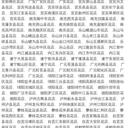
安前锋区花店
、
广安广安区花店
、
广安花店
、
宜宾屏山县花店
、
宜宾兴文
县花店
、
宜宾筠连县花店
、
宜宾珙县花店
、
宜宾高县花店
、
宜宾长宁县花
店
、
宜宾江安县花店
、
宜宾南溪区花店
、
宜宾叙州区花店
、
宜宾翠屏区花
店
、
宜宾花店
、
南充阆中市花店
、
南充西充县花店
、
南充仪陇县花店
、
南
充蓬安县花店
、
南充营山县花店
、
南充南部县花店
、
南充嘉陵区花店
、
南
充高坪区花店
、
南充顺庆区花店
、
南充花店
、
乐山峨眉山市花店
、
乐山马
边县花店
、
乐山峨边县花店
、
乐山沐川县花店
、
乐山夹江县花店
、
乐山井
研县花店
、
乐山犍为县花店
、
乐山金口河区花店
、
乐山五通桥区花店
、
乐
山沙湾区花店
、
乐山市中区花店
、
乐山花店
、
内江隆昌市花店
、
内江资中
县花店
、
内江威远县花店
、
内江东兴区花店
、
内江市中区花店
、
内江花
店
、
遂宁大英县花店
、
遂宁射洪县花店
、
遂宁蓬溪县花店
、
遂宁安居区花
店
、
遂宁船山区花店
、
遂宁花店
、
广元苍溪县花店
、
广元剑阁县花店
、
广
元青川县花店
、
广元旺苍县花店
、
广元朝天区花店
、
广元昭化区花店
、
广
元利州区花店
、
广元花店
、
绵阳江油市花店
、
绵阳梓潼县花店
、
绵阳安州
区花店
、
绵阳盐亭县花店
、
绵阳三台县花店
、
绵阳高新区花店
、
绵阳游仙
区花店
、
绵阳涪城区花店
、
绵阳花店
、
德阳绵竹市花店
、
德阳什邡市花
店
、
德阳广汉市花店
、
德阳罗江区花店
、
德阳中江县花店
、
德阳旌阳区花
店
、
德阳花店
、
泸州古蔺县花店
、
泸州叙永县花店
、
泸州合江县花店
、
泸
州泸县花店
、
泸州龙马潭区花店
、
泸州纳溪区花店
、
泸州江阳区花店
、
泸
州花店
、
攀枝花盐边县花店
、
攀枝花米易县花店
、
攀枝花仁和区花店
、
攀
枝花西区花店
、
攀枝花东区花店
、
攀枝花花店
、
自贡富顺县花店
、
自贡荣
县花店
、
自贡沿滩区花店
、
自贡汇东新区花店
、
自贡大安区花店
、
自贡贡
井区花店
、
自贡自流井区花店
、
自贡花店
、
成都简阳市花店
、
成都崇州花