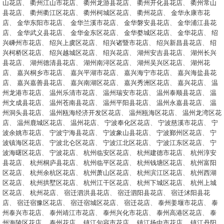
山花店
、
衢州江山市花店
、
衢州龙游县花店
、
衢州开化县花店
、
衢州常山
县花店
、
衢州衢江区花店
、
衢州柯城区花店
、
衢州花店
、
金华永康市花
店
、
金华东阳市花店
、
金华兰溪市花店
、
金华磐安县花店
、
金华浦江县花
店
、
金华武义县花店
、
金华金东区花店
、
金华婺城区花店
、
金华花店
、
绍
兴嵊州市花店
、
绍兴上虞区花店
、
绍兴诸暨市花店
、
绍兴新昌县花店
、
绍
兴柯桥区花店
、
绍兴越城区花店
、
绍兴花店
、
湖州安吉县花店
、
湖州长兴
县花店
、
湖州德清县花店
、
湖州南浔区花店
、
湖州吴兴区花店
、
湖州花
店
、
嘉兴桐乡市花店
、
嘉兴平湖市花店
、
嘉兴海宁市花店
、
嘉兴海盐县花
店
、
嘉兴嘉善县花店
、
嘉兴南湖区花店
、
嘉兴秀洲区花店
、
嘉兴花店
、
温
州龙港市花店
、
温州乐清市花店
、
温州瑞安市花店
、
温州泰顺县花店
、
温
州文成县花店
、
温州苍南县花店
、
温州平阳县花店
、
温州永嘉县花店
、
温
州洞头县花店
、
温州瓯海经济开发区花店
、
温州瓯海区花店
、
温州龙湾区花
店
、
温州鹿城区花店
、
温州花店
、
宁波奉化区花店
、
宁波慈溪市花店
、
宁
波余姚市花店
、
宁波宁海县花店
、
宁波象山县花店
、
宁波鄞州区花店
、
宁
波镇海区花店
、
宁波北仑区花店
、
宁波江北区花店
、
宁波江东区花店
、
宁
波海曙区花店
、
宁波花店
、
杭州临安区花店
、
杭州建德市花店
、
杭州淳安
县花店
、
杭州桐庐县花店
、
杭州临平区花店
、
杭州钱塘区花店
、
杭州富阳
区花店
、
杭州余杭区花店
、
杭州萧山区花店
、
杭州滨江区花店
、
杭州西湖
区花店
、
杭州拱墅区花店
、
杭州江干区花店
、
杭州下城区花店
、
杭州上城
区花店
、
杭州花店
、
宿迁泗洪县花店
、
宿迁泗阳县花店
、
宿迁沭阳县花
店
、
宿迁宿豫区花店
、
宿迁宿城区花店
、
宿迁花店
、
泰州姜堰市花店
、
泰
州泰兴市花店
、
泰州靖江市花店
、
泰州兴化市花店
、
泰州高港区花店
、
泰
州海陵区花店
、
泰州花店
、
镇江句容市花店
、
镇江扬中市花店
、
镇江丹阳