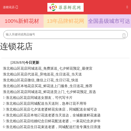
连锁花店-
100%新鲜花材
13年品牌鲜花网
全国县级城市可达
连锁花店
[2026/8/9]
今日更新
:
淮北相山区花店同城送花_免费派送_七夕鲜花预定_最便宜
淮北相山区花店代送花_异地送花_生日送花_当天送
淮北相山区花店微信_微信上订花_生日订花_快送
淮北相山区本地花店买花_鲜花送上门服务_生日送花_推荐
淮北相山区花店同城送花_鲜花送货上门_七夕鲜花预定_首选
1·
淮北相山区花店同城送女朋友，可代写卡片
2·
淮北相山区花店同城配送当天送到，急单订花不用等
3·
淮北相山区花店七夕送老婆鲜花实体店，同城配送全城可达
4·
淮北相山区花店本地订花送老婆当天送达，全城极速鲜花速递
5·
淮北相山区花店结婚纪念日鲜花配送老婆，一束花纪念岁岁年
6·
淮北相山区花店生日花束送老婆，同城配送打造专属生日浪漫