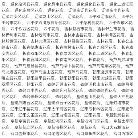
店
、
通化柳河县花店
、
通化辉南县花店
、
通化通化县花店
、
通化二道江区
花店
、
通化东昌区花店
、
通化花店
、
辽源东辽县花店
、
辽源东丰县花店
、
辽源西安区花店
、
辽源龙山区花店
、
辽源花店
、
四平双辽市花店
、
四平公
主岭市花店
、
四平伊通满族自治县花店
、
四平梨树县花店
、
四平铁东区花
店
、
四平铁西区花店
、
四平花店
、
吉林磐石市花店
、
吉林舒兰市花店
、
吉
林桦甸市花店
、
吉林蛟河市花店
、
吉林永吉县花店
、
吉林丰满区花店
、
吉
林船营区花店
、
吉林龙潭区花店
、
吉林昌邑区花店
、
吉林花店
、
长春公主
岭市花店
、
长春德惠市花店
、
长春榆树市花店
、
长春九台区花店
、
长春农
安县花店
、
长春双阳区花店
、
长春绿园区花店
、
长春二道区花店
、
长春朝
阳区花店
、
长春宽城区花店
、
长春南关区花店
、
长春花店
、
葫芦岛兴城市
花店
、
葫芦岛建昌县花店
、
葫芦岛绥中县花店
、
葫芦岛南票区花店
、
葫芦
岛龙港区花店
、
葫芦岛连山区花店
、
葫芦岛花店
、
朝阳凌源市花店
、
朝阳
喀左县花店
、
朝阳建平县花店
、
朝阳朝阳县花店
、
朝阳龙城区花店
、
朝阳
双塔区花店
、
朝阳花店
、
铁岭开原市花店
、
铁岭调兵山市花店
、
铁岭昌图
县花店
、
铁岭西丰县花店
、
铁岭凡河新区花店
、
铁岭铁岭县花店
、
铁岭清
河区花店
、
铁岭银州区花店
、
铁岭花店
、
盘锦盘山县花店
、
盘锦大洼县花
店
、
盘锦兴隆台区花店
、
盘锦双台子区花店
、
盘锦花店
、
辽阳灯塔市花
店
、
辽阳辽阳县花店
、
辽阳太子河区花店
、
辽阳弓长岭区花店
、
辽阳宏伟
区花店
、
辽阳文圣区花店
、
辽阳白塔区花店
、
辽阳花店
、
阜新彰武县花
店
、
阜新阜蒙县花店
、
阜新细河区花店
、
阜新清河门区花店
、
阜新太平区
花店
、
阜新新邱区花店
、
阜新海州区花店
、
阜新花店
、
营口大石桥市花
店
、
营口盖州市花店
、
营口老边区花店
、
营口鲅鱼圈区花店
、
营口西市区