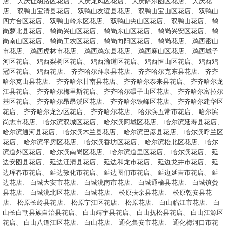
店
、
大庆让胡路区花店
、
大庆龙凤区花店
、
大庆萨尔图区花店
、
大庆花
店
、
双鸭山宝清县花店
、
双鸭山友谊县花店
、
双鸭山宝山区花店
、
双鸭山
四方台区花店
、
双鸭山岭东区花店
、
双鸭山尖山区花店
、
双鸭山花店
、
鹤
岗萝北县花店
、
鹤岗兴山区花店
、
鹤岗东山区花店
、
鹤岗兴安区花店
、
鹤
岗南山区花店
、
鹤岗工农区花店
、
鹤岗向阳区花店
、
鹤岗花店
、
鸡西密山
市花店
、
鸡西虎林市花店
、
鸡西鸡东县花店
、
鸡西麻山区花店
、
鸡西城子
河区花店
、
鸡西梨树区花店
、
鸡西滴道区花店
、
鸡西恒山区花店
、
鸡西鸡
冠区花店
、
鸡西花店
、
齐齐哈尔拜泉县花店
、
齐齐哈尔克东县花店
、
齐齐
哈尔克山县花店
、
齐齐哈尔甘南县花店
、
齐齐哈尔泰来县花店
、
齐齐哈尔龙
江县花店
、
齐齐哈尔梅里斯花店
、
齐齐哈尔碾子山区花店
、
齐齐哈尔富拉尔
基区花店
、
齐齐哈尔昂昂溪区花店
、
齐齐哈尔铁峰区花店
、
齐齐哈尔建华区
花店
、
齐齐哈尔龙沙区花店
、
齐齐哈尔花店
、
哈尔滨五常市花店
、
哈尔滨
尚志市花店
、
哈尔滨双城区花店
、
哈尔滨阿城区花店
、
哈尔滨延寿县花店
、
哈尔滨通河县花店
、
哈尔滨木兰县花店
、
哈尔滨巴彦县花店
、
哈尔滨呼兰区
花店
、
哈尔滨平房区花店
、
哈尔滨香坊区花店
、
哈尔滨松北区花店
、
哈尔
滨道外区花店
、
哈尔滨南岗区花店
、
哈尔滨道里区花店
、
哈尔滨花店
、
延
边安图县花店
、
延边汪清县花店
、
延边和龙市花店
、
延边龙井市花店
、
延
边珲春市花店
、
延边敦化市花店
、
延边图们市花店
、
延边延吉市花店
、
延
边花店
、
白城大安市花店
、
白城洮南市花店
、
白城通榆县花店
、
白城镇赉
县花店
、
白城洮北区花店
、
白城花店
、
松原扶余县花店
、
松原乾安县花
店
、
松原长岭县花店
、
松原宁江区花店
、
松原花店
、
白山临江市花店
、
白
山长白朝县族自治县花店
、
白山靖宇县花店
、
白山抚松县花店
、
白山江源区
花店
、
白山八道江区花店
、
白山花店
、
通化集安市花店
、
通化梅河口市花