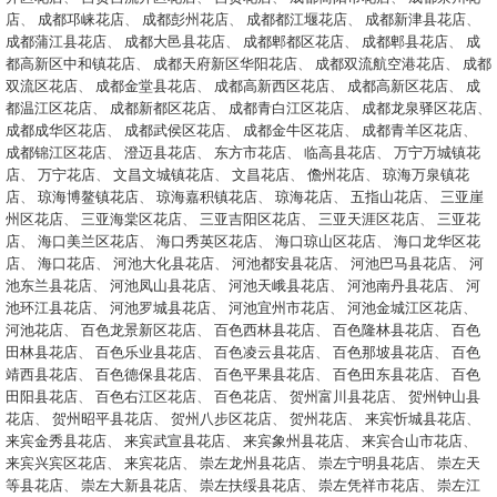
店
、
成都邛崃花店
、
成都彭州花店
、
成都都江堰花店
、
成都新津县花店
、
成都蒲江县花店
、
成都大邑县花店
、
成都郫都区花店
、
成都郫县花店
、
成
都高新区中和镇花店
、
成都天府新区华阳花店
、
成都双流航空港花店
、
成都
双流区花店
、
成都金堂县花店
、
成都高新西区花店
、
成都高新区花店
、
成
都温江区花店
、
成都新都区花店
、
成都青白江区花店
、
成都龙泉驿区花店
、
成都成华区花店
、
成都武侯区花店
、
成都金牛区花店
、
成都青羊区花店
、
成都锦江区花店
、
澄迈县花店
、
东方市花店
、
临高县花店
、
万宁万城镇花
店
、
万宁花店
、
文昌文城镇花店
、
文昌花店
、
儋州花店
、
琼海万泉镇花
店
、
琼海博鳌镇花店
、
琼海嘉积镇花店
、
琼海花店
、
五指山花店
、
三亚崖
州区花店
、
三亚海棠区花店
、
三亚吉阳区花店
、
三亚天涯区花店
、
三亚花
店
、
海口美兰区花店
、
海口秀英区花店
、
海口琼山区花店
、
海口龙华区花
店
、
海口花店
、
河池大化县花店
、
河池都安县花店
、
河池巴马县花店
、
河
池东兰县花店
、
河池凤山县花店
、
河池天峨县花店
、
河池南丹县花店
、
河
池环江县花店
、
河池罗城县花店
、
河池宜州市花店
、
河池金城江区花店
、
河池花店
、
百色龙景新区花店
、
百色西林县花店
、
百色隆林县花店
、
百色
田林县花店
、
百色乐业县花店
、
百色凌云县花店
、
百色那坡县花店
、
百色
靖西县花店
、
百色德保县花店
、
百色平果县花店
、
百色田东县花店
、
百色
田阳县花店
、
百色右江区花店
、
百色花店
、
贺州富川县花店
、
贺州钟山县
花店
、
贺州昭平县花店
、
贺州八步区花店
、
贺州花店
、
来宾忻城县花店
、
来宾金秀县花店
、
来宾武宣县花店
、
来宾象州县花店
、
来宾合山市花店
、
来宾兴宾区花店
、
来宾花店
、
崇左龙州县花店
、
崇左宁明县花店
、
崇左天
等县花店
、
崇左大新县花店
、
崇左扶绥县花店
、
崇左凭祥市花店
、
崇左江