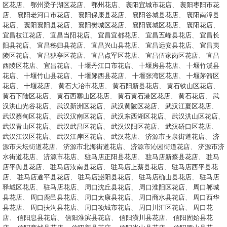
区花店
、
鄂州梁子湖区花店
、
鄂州花店
、
襄阳宜城市花店
、
襄阳枣阳市花
店
、
襄阳老河口市花店
、
襄阳保康县花店
、
襄阳谷城县花店
、
襄阳南漳县
花店
、
襄阳襄阳县花店
、
襄阳樊城区花店
、
襄阳襄城区花店
、
襄阳花店
、
宜昌枝江花店
、
宜昌当阳花店
、
宜昌宜都花店
、
宜昌五峰县花店
、
宜昌长
阳县花店
、
宜昌秭归县花店
、
宜昌兴山县花店
、
宜昌远安县花店
、
宜昌夷
陵区花店
、
宜昌猇亭区花店
、
宜昌点军区花店
、
宜昌伍家岗区花店
、
宜昌
西陵区花店
、
宜昌花店
、
十堰丹江口市花店
、
十堰房县花店
、
十堰竹溪县
花店
、
十堰竹山县花店
、
十堰郧西县花店
、
十堰张湾区花店
、
十堰茅箭区
花店
、
十堰花店
、
黄石大冶市花店
、
黄石阳新县花店
、
黄石铁山区花店
、
黄石下陆区花店
、
黄石西塞山区花店
、
黄石黄石港区花店
、
黄石花店
、
武
汉洪山光谷花店
、
武汉新洲区花店
、
武汉黄陂区花店
、
武汉江夏区花店
、
武汉蔡甸区花店
、
武汉汉南区花店
、
武汉东西湖区花店
、
武汉洪山区花店
、
武汉青山区花店
、
武汉武昌区花店
、
武汉汉阳区花店
、
武汉硚口区花店
、
武汉江汉区花店
、
武汉江岸区花店
、
武汉花店
、
济源市玉泉街道花店
、
济
源市天坛街道花店
、
济源市北海街道花店
、
济源市沁园街道花店
、
济源市济
水街道花店
、
济源市花店
、
驻马店正阳县花店
、
驻马店新蔡县花店
、
驻马
店平舆县花店
、
驻马店汝南县花店
、
驻马店上蔡县花店
、
驻马店西平县花
店
、
驻马店遂平县花店
、
驻马店泌阳县花店
、
驻马店确山县花店
、
驻马店
驿城区花店
、
驻马店花店
、
周口沈丘县花店
、
周口淮阳区花店
、
周口郸城
县花店
、
周口鹿邑县花店
、
周口太康县花店
、
周口商水县花店
、
周口西华
县花店
、
周口扶沟县花店
、
周口项城市花店
、
周口川汇区花店
、
周口花
店
、
信阳息县花店
、
信阳淮滨县花店
、
信阳潢川县花店
、
信阳固始县花