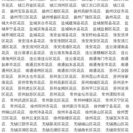
市花店
、
镇江丹徒区花店
、
镇江润州区花店
、
镇江京口区花店
、
镇江花
店
、
扬州宝应县花店
、
扬州江都区花店
、
扬州高邮市花店
、
扬州仪征市花
店
、
扬州邗江区花店
、
扬州维扬区花店
、
扬州广陵区花店
、
扬州花店
、
盐
城大丰区花店
、
盐城东台市花店
、
盐城建湖县花店
、
盐城射阳县花店
、
盐
城阜宁县花店
、
盐城滨海县花店
、
盐城响水县花店
、
盐城盐都区花店
、
盐
城亭湖区花店
、
盐城花店
、
淮安金湖县花店
、
淮安盱眙县花店
、
淮安洪泽
区花店
、
淮安涟水县花店
、
淮安淮阴区花店
、
淮安淮安区花店
、
淮安清江
浦区花店
、
淮安清河区花店
、
淮安清浦区花店
、
淮安花店
、
连云港灌南县
花店
、
连云港灌云县花店
、
连云港东海县花店
、
连云港赣榆区花店
、
连云
港海州区花店
、
连云港连云区花店
、
连云港花店
、
南通海门市花店
、
南通
如皋市花店
、
南通启东市花店
、
南通如东县花店
、
南通海安市花店
、
南通
通州区花店
、
南通港闸区花店
、
南通崇川区花店
、
南通花店
、
苏州工业园
区花店
、
苏州太仓市花店
、
苏州吴江区花店
、
苏州昆山市花店
、
苏州张家
港花店
、
苏州常熟市花店
、
苏州高新区花店
、
苏州相城区花店
、
苏州吴中
区花店
、
苏州虎丘区花店
、
苏州金阊区花店
、
苏州平江区花店
、
苏州沧浪
区花店
、
苏州姑苏区花店
、
苏州花店
、
常州金坛市花店
、
常州溧阳市花
店
、
常州武进区花店
、
常州新北区花店
、
常州钟楼区花店
、
常州天宁区花
店
、
常州花店
、
徐州邳州市花店
、
徐州新沂市花店
、
徐州睢宁县花店
、
徐
州铜山区花店
、
徐州沛县花店
、
徐州丰县花店
、
徐州泉山区花店
、
徐州贾
汪区花店
、
徐州云龙区花店
、
徐州鼓楼区花店
、
徐州花店
、
无锡宜兴市花
店
、
无锡江阴市花店
、
无锡新吴区花店
、
无锡锡山区花店
、
无锡惠山区花
店
、
无锡滨湖区花店
、
无锡北塘区花店
、
无锡南长区花店
、
无锡崇安区花