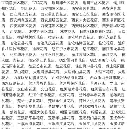
宝鸡渭滨区花店
、
宝鸡花店
、
铜川印台区花店
、
铜川王益区花店
、
铜川耀
州区花店
、
铜川花店
、
西安鄠邑区花店
、
西安高陵县花店
、
西安户县花
店
、
西安周至县花店
、
西安蓝田县花店
、
西安长安区花店
、
西安临潼区花
店
、
西安阎良区花店
、
西安雁塔区花店
、
西安未央区花店
、
西安灞桥区花
店
、
西安高新区花店
、
西安莲湖区花店
、
西安碑林区花店
、
西安新城区花
店
、
西安花店
、
林芝巴宜区花店
、
林芝花店
、
日喀则桑珠孜区花店
、
日喀
则花店
、
拉萨城关区花店
、
拉萨花店
、
临沧镇康县花店
、
临沧永德县花
店
、
临沧云县花店
、
临沧凤庆县花店
、
临沧临翔区花店
、
临沧花店
、
迪庆
香格里拉市花店
、
迪庆花店
、
怒江泸水市花店
、
怒江花店
、
丽江玉龙县花
店
、
丽江华坪县花店
、
丽江永胜县花店
、
丽江古城区花店
、
丽江花店
、
德
宏陇川县花店
、
德宏盈江县花店
、
德宏梁河县花店
、
德宏潞西市花店
、
德
宏瑞丽市花店
、
德宏芒市花店
、
德宏花店
、
保山腾冲县花店
、
保山隆阳区
花店
、
保山花店
、
大理洱源县花店
、
大理巍山县花店
、
大理市花店
、
大理
花店
、
西双版纳勐腊县花店
、
西双版纳勐海县花店
、
西双版纳景洪市花店
、
西双版纳花店
、
普洱景谷县花店
、
普洱思茅区花店
、
普洱花店
、
文山广南
县花店
、
文山市花店
、
文山花店
、
红河建水县花店
、
红河蒙自市花店
、
红
河开远市花店
、
红河个旧市花店
、
红河花店
、
楚雄禄丰市花店
、
楚雄武定
县花店
、
楚雄元谋县花店
、
楚雄永仁县花店
、
楚雄大姚县花店
、
楚雄姚安
县花店
、
楚雄南华县花店
、
楚雄牟定县花店
、
楚雄双柏县花店
、
楚雄市花
店
、
楚雄花店
、
昭通大关县花店
、
昭通昭阳区花店
、
昭通花店
、
玉溪元江
县花店
、
玉溪新平县花店
、
玉溪峨山县花店
、
玉溪易门县花店
、
玉溪华宁
县花店
、
玉溪通海县花店
、
玉溪澄江县花店
、
玉溪江川县花店
、
玉溪红塔