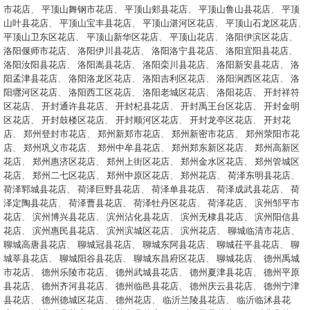
市花店
、
平顶山舞钢市花店
、
平顶山郏县花店
、
平顶山鲁山县花店
、
平顶
山叶县花店
、
平顶山宝丰县花店
、
平顶山湛河区花店
、
平顶山石龙区花店
、
平顶山卫东区花店
、
平顶山新华区花店
、
平顶山花店
、
洛阳伊滨区花店
、
洛阳偃师市花店
、
洛阳伊川县花店
、
洛阳洛宁县花店
、
洛阳宜阳县花店
、
洛阳汝阳县花店
、
洛阳嵩县花店
、
洛阳栾川县花店
、
洛阳新安县花店
、
洛
阳孟津县花店
、
洛阳洛龙区花店
、
洛阳吉利区花店
、
洛阳涧西区花店
、
洛
阳壥河区花店
、
洛阳西工区花店
、
洛阳老城区花店
、
洛阳花店
、
开封祥符
区花店
、
开封通许县花店
、
开封杞县花店
、
开封禹王台区花店
、
开封金明
区花店
、
开封鼓楼区花店
、
开封顺河区花店
、
开封龙亭区花店
、
开封花
店
、
郑州登封市花店
、
郑州新郑市花店
、
郑州新密市花店
、
郑州荥阳市花
店
、
郑州巩义市花店
、
郑州中牟县花店
、
郑州郑东新区花店
、
郑州高新区
花店
、
郑州惠济区花店
、
郑州上街区花店
、
郑州金水区花店
、
郑州管城区
花店
、
郑州二七区花店
、
郑州中原区花店
、
郑州花店
、
荷泽东明县花店
、
荷泽郓城县花店
、
荷泽巨野县花店
、
荷泽单县花店
、
荷泽成武县花店
、
荷
泽定陶县花店
、
荷泽曹县花店
、
荷泽牡丹区花店
、
荷泽花店
、
滨州邹平市
花店
、
滨州博兴县花店
、
滨州沾化县花店
、
滨州无棣县花店
、
滨州阳信县
花店
、
滨州惠民县花店
、
滨州滨城区花店
、
滨州花店
、
聊城临清市花店
、
聊城高唐县花店
、
聊城冠县花店
、
聊城东阿县花店
、
聊城茌平县花店
、
聊
城莘县花店
、
聊城阳谷县花店
、
聊城东昌府区花店
、
聊城花店
、
德州禹城
市花店
、
德州乐陵市花店
、
德州武城县花店
、
德州夏津县花店
、
德州平原
县花店
、
德州齐河县花店
、
德州临邑县花店
、
德州庆云县花店
、
德州宁津
县花店
、
德州德城区花店
、
德州花店
、
临沂兰陵县花店
、
临沂临沭县花