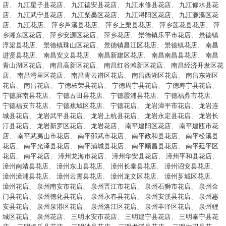
店
、
九江星子县花店
、
九江德安县花店
、
九江永修县花店
、
九江修水县花
店
、
九江武宁县花店
、
九江柴桑区花店
、
九江浔阳区花店
、
九江濂溪区花
店
、
九江花店
、
萍乡芦溪县花店
、
萍乡上栗县花店
、
萍乡莲花县花店
、
萍
乡湘东区花店
、
萍乡安源区花店
、
萍乡花店
、
景德镇乐平市花店
、
景德镇
浮梁县花店
、
景德镇珠山区花店
、
景德镇昌江区花店
、
景德镇花店
、
南昌
进贤县花店
、
南昌安义县花店
、
南昌新建区花店
、
南昌南昌县花店
、
南昌
青山湖区花店
、
南昌高新区花店
、
南昌红谷滩新区花店
、
南昌经济开发区花
店
、
南昌湾里区花店
、
南昌青云谱区花店
、
南昌西湖区花店
、
南昌东湖区
花店
、
南昌花店
、
宁德柘荣县花店
、
宁德周宁县花店
、
宁德寿宁县花店
、
宁德屏南县花店
、
宁德古田县花店
、
宁德霞浦县花店
、
宁德福鼎市花店
、
宁德福安市花店
、
宁德蕉城区花店
、
宁德花店
、
龙岩漳平市花店
、
龙岩连
城县花店
、
龙岩武平县花店
、
龙岩上杭县花店
、
龙岩永定县花店
、
龙岩长
汀县花店
、
龙岩新罗区花店
、
龙岩花店
、
南平建阳区花店
、
南平建瓯市花
店
、
南平武夷山市花店
、
南平邵武市花店
、
南平政和县花店
、
南平松溪县
花店
、
南平光泽县花店
、
南平浦城县花店
、
南平顺昌县花店
、
南平延平区
花店
、
南平花店
、
漳州龙海市花店
、
漳州华安县花店
、
漳州平和县花店
、
漳州南靖县花店
、
漳州东山县花店
、
漳州长泰县花店
、
漳州诏安县花店
、
漳州漳浦县花店
、
漳州云霄县花店
、
漳州龙文区花店
、
漳州芗城区花店
、
漳州花店
、
泉州南安市花店
、
泉州晋江市花店
、
泉州石狮市花店
、
泉州金
门县花店
、
泉州德化县花店
、
泉州永春县花店
、
泉州安溪县花店
、
泉州惠
安县花店
、
泉州泉港区花店
、
泉州洛江区花店
、
泉州丰泽区花店
、
泉州鲤
城区花店
、
泉州花店
、
三明永安市花店
、
三明建宁县花店
、
三明泰宁县花