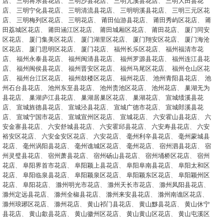
店
、
三明将乐县花店
、
三明沙县花店
、
三明尤溪县花店
、
三明大田县花
店
、
三明宁化县花店
、
三明清流县花店
、
三明明溪县花店
、
三明三元区花
店
、
三明梅列区花店
、
三明花店
、
莆田仙游县花店
、
莆田秀屿区花店
、
莆
田荔城区花店
、
莆田涵江区花店
、
莆田城厢区花店
、
莆田花店
、
厦门同安
区花店
、
厦门集美区花店
、
厦门湖里区花店
、
厦门翔安区花店
、
厦门海沧
区花店
、
厦门思明区花店
、
厦门花店
、
福州长乐区花店
、
福州福清市花
店
、
福州永泰县花店
、
福州闽清县花店
、
福州罗源县花店
、
福州连江县花
店
、
福州闽侯县花店
、
福州晋安区花店
、
福州马尾区花店
、
福州仓山区花
店
、
福州台江区花店
、
福州鼓楼区花店
、
福州花店
、
池州青阳县花店
、
池
州石台县花店
、
池州东至县花店
、
池州贵池区花店
、
池州花店
、
巢湖无为
县花店
、
巢湖庐江县花店
、
巢湖居巢区花店
、
巢湖花店
、
宣城绩溪县花
店
、
宣城旌德县花店
、
宣城泾县花店
、
宣城广德市花店
、
宣城郎溪县花
店
、
宣城宁国市花店
、
宣城宣州区花店
、
宣城花店
、
六安霍山县花店
、
六
安金寨县花店
、
六安舒城县花店
、
六安霍邱县花店
、
六安寿县花店
、
六安
裕安区花店
、
六安金安区花店
、
六安花店
、
毫州利辛县花店
、
毫州蒙城县
花店
、
毫州涡阳县花店
、
毫州谯城区花店
、
毫州花店
、
宿州泗县花店
、
宿
州灵璧县花店
、
宿州萧县花店
、
宿州砀山县花店
、
宿州埇桥区花店
、
宿州
花店
、
阜阳界首市花店
、
阜阳颖上县花店
、
阜阳阜南县花店
、
阜阳太和区
花店
、
阜阳临泉县花店
、
阜阳颖泉区花店
、
阜阳颖东区花店
、
阜阳颖州区
花店
、
阜阳花店
、
滁州明光市花店
、
滁州天长市花店
、
滁州凤阳县花店
、
滁州定远县花店
、
滁州全椒县花店
、
滁州来安县花店
、
滁州南谯区花店
、
滁州琅琊区花店
、
滁州花店
、
黄山祁门县花店
、
黄山黟县花店
、
黄山休宁
县花店
、
黄山歙县花店
、
黄山徽州区花店
、
黄山黄山区花店
、
黄山屯溪区