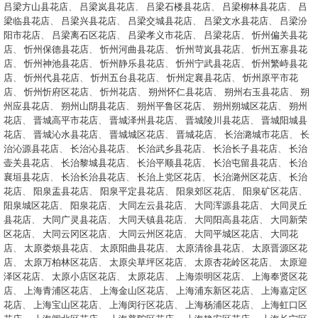
吕梁方山县花店
、
吕梁岚县花店
、
吕梁石楼县花店
、
吕梁柳林县花店
、
吕
梁临县花店
、
吕梁兴县花店
、
吕梁交城县花店
、
吕梁文水县花店
、
吕梁汾
阳市花店
、
吕梁离石区花店
、
吕梁孝义市花店
、
吕梁花店
、
忻州偏关县花
店
、
忻州保德县花店
、
忻州河曲县花店
、
忻州苛岚县花店
、
忻州五寨县花
店
、
忻州神池县花店
、
忻州静乐县花店
、
忻州宁武县花店
、
忻州繁峙县花
店
、
忻州代县花店
、
忻州五台县花店
、
忻州定襄县花店
、
忻州原平市花
店
、
忻州忻府区花店
、
忻州花店
、
朔州怀仁县花店
、
朔州右玉县花店
、
朔
州应县花店
、
朔州山阴县花店
、
朔州平鲁区花店
、
朔州朔城区花店
、
朔州
花店
、
晋城高平市花店
、
晋城泽州县花店
、
晋城陵川县花店
、
晋城阳城县
花店
、
晋城沁水县花店
、
晋城城区花店
、
晋城花店
、
长治潞城市花店
、
长
治沁源县花店
、
长治沁县花店
、
长治武乡县花店
、
长治长子县花店
、
长治
壶关县花店
、
长治黎城县花店
、
长治平顺县花店
、
长治屯留县花店
、
长治
襄垣县花店
、
长治长治县花店
、
长治上党区花店
、
长治潞州区花店
、
长治
花店
、
阳泉盂县花店
、
阳泉平定县花店
、
阳泉郊区花店
、
阳泉矿区花店
、
阳泉城区花店
、
阳泉花店
、
大同左云县花店
、
大同浑源县花店
、
大同灵丘
县花店
、
大同广灵县花店
、
大同天镇县花店
、
大同阳高县花店
、
大同新荣
区花店
、
大同云冈区花店
、
大同云州区花店
、
大同平城区花店
、
大同花
店
、
太原娄烦县花店
、
太原阳曲县花店
、
太原清徐县花店
、
太原晋源区花
店
、
太原万柏林区花店
、
太原尖草坪区花店
、
太原杏花岭区花店
、
太原迎
泽区花店
、
太原小店区花店
、
太原花店
、
上海崇明区花店
、
上海奉贤区花
店
、
上海青浦区花店
、
上海金山区花店
、
上海浦东新区花店
、
上海嘉定区
花店
、
上海宝山区花店
、
上海闵行区花店
、
上海杨浦区花店
、
上海虹口区