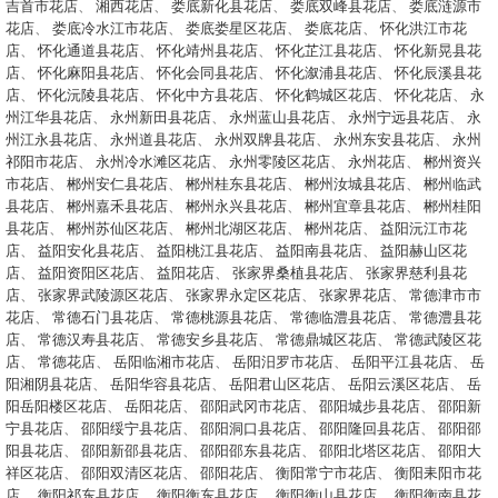
吉首市花店
、
湘西花店
、
娄底新化县花店
、
娄底双峰县花店
、
娄底涟源市
花店
、
娄底冷水江市花店
、
娄底娄星区花店
、
娄底花店
、
怀化洪江市花
店
、
怀化通道县花店
、
怀化靖州县花店
、
怀化芷江县花店
、
怀化新晃县花
店
、
怀化麻阳县花店
、
怀化会同县花店
、
怀化溆浦县花店
、
怀化辰溪县花
店
、
怀化沅陵县花店
、
怀化中方县花店
、
怀化鹤城区花店
、
怀化花店
、
永
州江华县花店
、
永州新田县花店
、
永州蓝山县花店
、
永州宁远县花店
、
永
州江永县花店
、
永州道县花店
、
永州双牌县花店
、
永州东安县花店
、
永州
祁阳市花店
、
永州冷水滩区花店
、
永州零陵区花店
、
永州花店
、
郴州资兴
市花店
、
郴州安仁县花店
、
郴州桂东县花店
、
郴州汝城县花店
、
郴州临武
县花店
、
郴州嘉禾县花店
、
郴州永兴县花店
、
郴州宜章县花店
、
郴州桂阳
县花店
、
郴州苏仙区花店
、
郴州北湖区花店
、
郴州花店
、
益阳沅江市花
店
、
益阳安化县花店
、
益阳桃江县花店
、
益阳南县花店
、
益阳赫山区花
店
、
益阳资阳区花店
、
益阳花店
、
张家界桑植县花店
、
张家界慈利县花
店
、
张家界武陵源区花店
、
张家界永定区花店
、
张家界花店
、
常德津市市
花店
、
常德石门县花店
、
常德桃源县花店
、
常德临澧县花店
、
常德澧县花
店
、
常德汉寿县花店
、
常德安乡县花店
、
常德鼎城区花店
、
常德武陵区花
店
、
常德花店
、
岳阳临湘市花店
、
岳阳汨罗市花店
、
岳阳平江县花店
、
岳
阳湘阴县花店
、
岳阳华容县花店
、
岳阳君山区花店
、
岳阳云溪区花店
、
岳
阳岳阳楼区花店
、
岳阳花店
、
邵阳武冈市花店
、
邵阳城步县花店
、
邵阳新
宁县花店
、
邵阳绥宁县花店
、
邵阳洞口县花店
、
邵阳隆回县花店
、
邵阳邵
阳县花店
、
邵阳新邵县花店
、
邵阳邵东县花店
、
邵阳北塔区花店
、
邵阳大
祥区花店
、
邵阳双清区花店
、
邵阳花店
、
衡阳常宁市花店
、
衡阳耒阳市花
店
、
衡阳祁东县花店
、
衡阳衡东县花店
、
衡阳衡山县花店
、
衡阳衡南县花