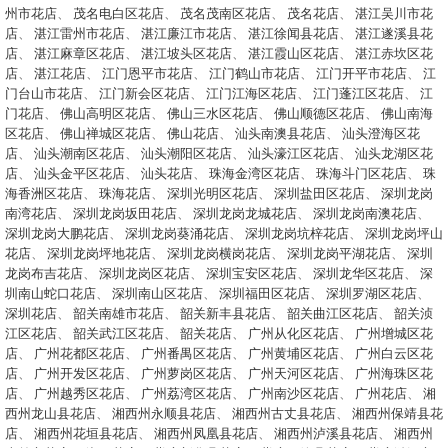
州市花店
、
茂名电白区花店
、
茂名茂南区花店
、
茂名花店
、
湛江吴川市花
店
、
湛江雷州市花店
、
湛江廉江市花店
、
湛江徐闻县花店
、
湛江遂溪县花
店
、
湛江麻章区花店
、
湛江坡头区花店
、
湛江霞山区花店
、
湛江赤坎区花
店
、
湛江花店
、
江门恩平市花店
、
江门鹤山市花店
、
江门开平市花店
、
江
门台山市花店
、
江门新会区花店
、
江门江海区花店
、
江门蓬江区花店
、
江
门花店
、
佛山高明区花店
、
佛山三水区花店
、
佛山顺德区花店
、
佛山南海
区花店
、
佛山禅城区花店
、
佛山花店
、
汕头南澳县花店
、
汕头澄海区花
店
、
汕头潮南区花店
、
汕头潮阳区花店
、
汕头濠江区花店
、
汕头龙湖区花
店
、
汕头金平区花店
、
汕头花店
、
珠海金湾区花店
、
珠海斗门区花店
、
珠
海香洲区花店
、
珠海花店
、
深圳光明区花店
、
深圳盐田区花店
、
深圳龙岗
南湾花店
、
深圳龙岗坂田花店
、
深圳龙岗龙城花店
、
深圳龙岗南澳花店
、
深圳龙岗大鹏花店
、
深圳龙岗葵涌花店
、
深圳龙岗坑梓花店
、
深圳龙岗坪山
花店
、
深圳龙岗坪地花店
、
深圳龙岗横岗花店
、
深圳龙岗平湖花店
、
深圳
龙岗布吉花店
、
深圳龙岗区花店
、
深圳宝安区花店
、
深圳龙华区花店
、
深
圳南山蛇口花店
、
深圳南山区花店
、
深圳福田区花店
、
深圳罗湖区花店
、
深圳花店
、
韶关南雄市花店
、
韶关新丰县花店
、
韶关曲江区花店
、
韶关浈
江区花店
、
韶关武江区花店
、
韶关花店
、
广州从化区花店
、
广州增城区花
店
、
广州花都区花店
、
广州番禺区花店
、
广州黄埔区花店
、
广州白云区花
店
、
广州开发区花店
、
广州萝岗区花店
、
广州天河区花店
、
广州海珠区花
店
、
广州越秀区花店
、
广州荔湾区花店
、
广州南沙区花店
、
广州花店
、
湘
西州龙山县花店
、
湘西州永顺县花店
、
湘西州古丈县花店
、
湘西州保靖县花
店
、
湘西州花垣县花店
、
湘西州凤凰县花店
、
湘西州泸溪县花店
、
湘西州