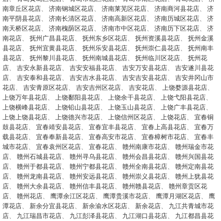
南章丘区花店
、
济南钢城区花店
、
济南莱芜区花店
、
济南商河县花店
、
济
南平阴县花店
、
济南长清区花店
、
济南高新区花店
、
济南历城区花店
、
济
南天桥区花店
、
济南槐荫区花店
、
济南市中区花店
、
济南历下区花店
、
济
南花店
、
抚州广昌县花店
、
抚州东乡区花店
、
抚州资溪县花店
、
抚州金溪
县花店
、
抚州宜黄县花店
、
抚州乐安县花店
、
抚州崇仁县花店
、
抚州南丰
县花店
、
抚州黎川县花店
、
抚州南城县花店
、
抚州临川区花店
、
抚州花
店
、
吉安永新县花店
、
吉安安福县花店
、
吉安万安县花店
、
吉安遂川县花
店
、
吉安泰和县花店
、
吉安吉水县花店
、
吉安吉安县花店
、
吉安井冈山市
花店
、
吉安青原区花店
、
吉安吉州区花店
、
吉安花店
、
上饶婺源县花店
、
上饶万年县花店
、
上饶鄱阳县花店
、
上饶余干县花店
、
上饶弋阳县花店
、
上饶横峰县花店
、
上饶铅山县花店
、
上饶玉山县花店
、
上饶广丰县花店
、
上饶上饶县花店
、
上饶德兴市花店
、
上饶信州区花店
、
上饶花店
、
宜春铜
鼓县花店
、
宜春靖安县花店
、
宜春宜丰县花店
、
宜春上高县花店
、
宜春万
载县花店
、
宜春奉新县花店
、
宜春高安市花店
、
宜春樟树市花店
、
宜春丰
城市花店
、
宜春袁州区花店
、
宜春花店
、
赣州南康市花店
、
赣州瑞金市花
店
、
赣州石城县花店
、
赣州寻乌县花店
、
赣州会昌县花店
、
赣州兴国县花
店
、
赣州于都县花店
、
赣州宁都县花店
、
赣州全南县花店
、
赣州定南县花
店
、
赣州龙南县花店
、
赣州安远县花店
、
赣州崇义县花店
、
赣州上犹县花
店
、
赣州大余县花店
、
赣州信丰县花店
、
赣州赣县花店
、
赣州章贡区花
店
、
赣州花店
、
鹰潭余江区花店
、
鹰潭贵溪市花店
、
鹰潭月湖区花店
、
鹰
潭花店
、
新余分宜县花店
、
新余渝水区花店
、
新余花店
、
九江共青城市花
店
、
九江瑞昌市花店
、
九江彭泽县花店
、
九江湖口县花店
、
九江都昌县花