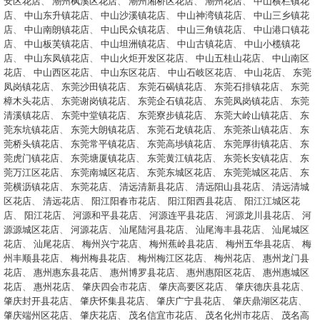
安区花店
、
潮州枫溪区花店
、
潮州湘桥区花店
、
潮州花店
、
中山横栏镇花
店
、
中山东升镇花店
、
中山沙溪镇花店
、
中山神湾镇花店
、
中山三乡镇花
店
、
中山南朗镇花店
、
中山民众镇花店
、
中山三角镇花店
、
中山港口镇花
店
、
中山板芙镇花店
、
中山坦洲镇花店
、
中山古镇花店
、
中山小榄镇花
店
、
中山东凤镇花店
、
中山火炬开发区花店
、
中山五桂山花店
、
中山南区
花店
、
中山西区花店
、
中山东区花店
、
中山石岐区花店
、
中山花店
、
东莞
凤岗镇花店
、
东莞沙田镇花店
、
东莞石碣镇花店
、
东莞石排镇花店
、
东莞
樟木头花店
、
东莞谢岗镇花店
、
东莞企石镇花店
、
东莞凤岗镇花店
、
东莞
清溪镇花店
、
东莞中堂镇花店
、
东莞寮步镇花店
、
东莞大岭山镇花店
、
东
莞东坑镇花店
、
东莞大朗镇花店
、
东莞石龙镇花店
、
东莞茶山镇花店
、
东
莞桥头镇花店
、
东莞常平镇花店
、
东莞高埗镇花店
、
东莞厚街镇花店
、
东
莞虎门镇花店
、
东莞塘厦镇花店
、
东莞黄江镇花店
、
东莞长安镇花店
、
东
莞万江区花店
、
东莞南城区花店
、
东莞东城区花店
、
东莞莞城区花店
、
东
莞横沥镇花店
、
东莞花店
、
清远清新县花店
、
清远阳山县花店
、
清远清城
区花店
、
清远花店
、
阳江阳春市花店
、
阳江阳西县花店
、
阳江江城区花
店
、
阳江花店
、
河源和平县花店
、
河源连平县花店
、
河源龙川县花店
、
河
源源城区花店
、
河源花店
、
汕尾陆河县花店
、
汕尾海丰县花店
、
汕尾城区
花店
、
汕尾花店
、
梅州兴宁花店
、
梅州蕉岭县花店
、
梅州五华县花店
、
梅
州丰顺县花店
、
梅州梅县花店
、
梅州梅江区花店
、
梅州花店
、
惠州龙门县
花店
、
惠州惠东县花店
、
惠州博罗县花店
、
惠州惠阳区花店
、
惠州惠城区
花店
、
惠州花店
、
肇庆四会市花店
、
肇庆高要区花店
、
肇庆德庆县花店
、
肇庆封开县花店
、
肇庆怀集县花店
、
肇庆广宁县花店
、
肇庆鼎湖区花店
、
肇庆端州区花店
、
肇庆花店
、
茂名信宜市花店
、
茂名化州市花店
、
茂名高