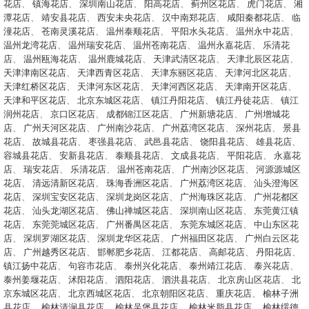
花店
、
镇海花店
、
深圳南山花店
、
阳高花店
、
蓟州区花店
、
虎门花店
、
湘
潭花店
、
靖安县花店
、
西安未央花店
、
汉中南郑花店
、
咸阳秦都花店
、
临
潼花店
、
苍南灵溪花店
、
温州泰顺花店
、
平阳水头花店
、
温州永中花店
、
温州龙湾花店
、
温州瑞安花店
、
温州苍南花店
、
温州永嘉花店
、
乐清花
店
、
温州瓯海花店
、
温州鹿城花店
、
天津武清区花店
、
天津北辰区花店
、
天津津南区花店
、
天津西青区花店
、
天津东丽区花店
、
天津河北区花店
、
天津红桥区花店
、
天津河东区花店
、
天津河西区花店
、
天津南开区花店
、
天津和平区花店
、
北京东城区花店
、
镇江丹阳花店
、
镇江丹徒花店
、
镇江
润州花店
、
京口区花店
、
成都锦江区花店
、
广州新塘花店
、
广州增城花
店
、
广州天河区花店
、
广州南沙花店
、
广州荔湾区花店
、
深州花店
、
景县
花店
、
故城县花店
、
枣强县花店
、
武邑县花店
、
饶阳县花店
、
雄县花店
、
容城县花店
、
安新县花店
、
泰顺县花店
、
文成县花店
、
平阳花店
、
永嘉花
店
、
瑞安花店
、
乐清花店
、
温州苍南花店
、
广州南沙区花店
、
河源源城区
花店
、
清远清新区花店
、
珠海香洲区花店
、
广州荔湾区花店
、
汕头澄海区
花店
、
深圳宝安区花店
、
深圳龙岗区花店
、
广州海珠区花店
、
广州花都区
花店
、
汕头龙湖区花店
、
佛山禅城区花店
、
深圳南山区花店
、
东莞黄江镇
花店
、
东莞莞城区花店
、
广州番禺区花店
、
东莞东城区花店
、
中山东区花
店
、
深圳罗湖区花店
、
深圳龙华区花店
、
广州福田区花店
、
广州白云区花
店
、
广州越秀区花店
、
邯郸肥乡花店
、
江都花店
、
高邮花店
、
丹阳花店
、
镇江扬中花店
、
句容市花店
、
泰州兴化花店
、
泰州靖江花店
、
泰兴花店
、
泰州姜堰花店
、
沭阳花店
、
泗阳花店
、
泗洪县花店
、
北京房山区花店
、
北
京东城区花店
、
北京西城区花店
、
北京朝阳区花店
、
重庆花店
、
榆林子洲
县花店
、
榆林清涧县花店
、
榆林吴堡县花店
、
榆林米脂县花店
、
榆林绥德