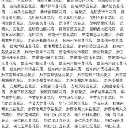
区花店
、
玉溪花店
、
曲靖宣威市花店
、
曲靖沾益区花店
、
曲靖会泽县花
店
、
曲靖富源县花店
、
曲靖罗平县花店
、
曲靖师宗县花店
、
曲靖陆良县花
店
、
曲靖马龙县花店
、
曲靖麒麟区花店
、
曲靖花店
、
昆明安宁市花店
、
昆
明寻甸县花店
、
昆明禄劝县花店
、
昆明嵩明县花店
、
昆明石林县花店
、
昆
明宜良县花店
、
昆明富民县花店
、
昆明晋宁县花店
、
昆明呈贡区花店
、
昆
明东川区花店
、
昆明西山区花店
、
昆明官渡区花店
、
昆明盘龙区花店
、
昆
明五华区花店
、
昆明花店
、
黔南州三都县花店
、
黔南州惠水县花店
、
黔南
州龙里县花店
、
黔南州长顺县花店
、
黔南州罗甸县花店
、
黔南州平塘县花
店
、
黔南州独山县花店
、
黔南州瓮安县花店
、
黔南州贵定县花店
、
黔南州
荔波县花店
、
黔南州福泉市花店
、
黔南州都匀市花店
、
黔南州花店
、
黔东
南州丹寨县花店
、
黔东南州麻江县花店
、
黔东南州雷山县花店
、
黔东南州从
江县花店
、
黔东南州榕江县花店
、
黔东南州黎平县花店
、
黔东南州台江县花
店
、
黔东南州剑河县花店
、
黔东南州锦屏县花店
、
黔东南州天柱县花店
、
黔东南州岑巩县花店
、
黔东南州镇远县花店
、
黔东南州三穗县花店
、
黔东南
州施秉县花店
、
黔东南州黄平县花店
、
黔东南州凯里市花店
、
黔东南州花
店
、
安顺紫云县花店
、
安顺镇宁县花店
、
安顺关岭县花店
、
安顺普定县花
店
、
安顺平坝区花店
、
安顺西秀区花店
、
安顺花店
、
毕节赫章县花店
、
毕
节威宁县花店
、
毕节纳雍县花店
、
毕节织金县花店
、
毕节金沙县花店
、
毕
节黔西市花店
、
毕节大方县花店
、
毕节七星关区花店
、
毕节花店
、
黔西南
州安龙县花店
、
黔西南州册亨县花店
、
黔西南州贞丰县花店
、
黔西南州兴义
市花店
、
黔西南州花店
、
铜仁万山区花店
、
铜仁松桃县花店
、
铜仁沿河县
花店
、
铜仁德江县花店
、
铜仁印江县花店
、
铜仁思南县花店
、
铜仁石阡县
花店
、
铜仁玉屏县花店
、
铜仁江口县花店
、
铜仁碧江区花店
、
铜仁花店
、