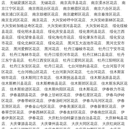
店
、
无锡梁溪区花店
、
无锡花店
、
南京高淳县花店
、
南京溧水区花店
、
南
京江宁区花店
、
南京雨花台区花店
、
南京栖霞区花店
、
南京六合区花店
、
南京浦口区花店
、
南京鼓楼区花店
、
南京建邺区花店
、
南京秦淮区花店
、
南京玄武区花店
、
南京花店
、
大兴安岭呼中区花店
、
大兴安岭新林区花店
、
大兴安岭加格达奇区花店
、
大兴安岭漠河县花店
、
大兴安岭花店
、
绥化绥棱
县花店
、
绥化明水县花店
、
绥化庆安县花店
、
绥化青冈县花店
、
绥化兰西
县花店
、
绥化望奎县花店
、
绥化海伦市花店
、
绥化肇东市花店
、
绥化安达
市花店
、
绥化北林区花店
、
绥化花店
、
黑河五大连池市花店
、
黑河北安市
花店
、
黑河爱辉区花店
、
黑河花店
、
牡丹江穆棱市花店
、
牡丹江宁安市花
店
、
牡丹江海林市花店
、
牡丹江绥芬河市花店
、
牡丹江林口县花店
、
牡丹
江东宁县花店
、
牡丹江西安区花店
、
牡丹江爱民区花店
、
牡丹江阳明区花
店
、
牡丹江东安区花店
、
牡丹江花店
、
七台河勃利县花店
、
七台河茄子河
区花店
、
七台河桃山区花店
、
七台河新兴区花店
、
七台河花店
、
佳木斯富
锦市花店
、
佳木斯同江市花店
、
佳木斯抚远县花店
、
佳木斯汤原县花店
、
佳木斯桦川县花店
、
佳木斯桦南县花店
、
佳木斯郊区花店
、
佳木斯东风区花
店
、
佳木斯前进区花店
、
佳木斯向阳区花店
、
佳木斯花店
、
伊春铁力市花
店
、
伊春嘉阴县花店
、
伊春上甘岭区花店
、
伊春红星区花店
、
伊春乌伊岭
区花店
、
伊春带岭区花店
、
伊春汤旺河区花店
、
伊春乌马河区花店
、
伊春
五营区花店
、
伊春金山屯区花店
、
伊春美溪区花店
、
伊春新青区花店
、
伊
春翠峦区花店
、
伊春西林区花店
、
伊春友好区花店
、
伊春南岔区花店
、
伊
春伊美区花店
、
伊春花店
、
大庆杜尔伯特蒙古族自治县花店
、
大庆林甸县花
店
、
大庆肇源县花店
、
大庆肇州县花店
、
大庆大同区花店
、
大庆红岗区花