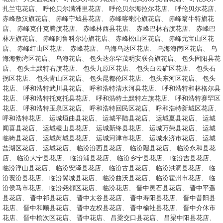
扎兰屯花店
、
呼伦贝尔满洲里花店
、
呼伦贝尔海拉尔花店
、
呼伦贝尔花店
、
赤峰敖汉旗花店
、
赤峰宁城县花店
、
赤峰喀喇沁旗花店
、
赤峰翁牛特旗花
店
、
赤峰克什克腾旗花店
、
赤峰林西县花店
、
赤峰巴林右旗花店
、
赤峰巴
林左旗花店
、
赤峰阿鲁科尔沁旗花店
、
赤峰松山区花店
、
赤峰元宝山区花
店
、
赤峰红山区花店
、
赤峰花店
、
乌海乌达区花店
、
乌海海南区花店
、
乌
海海勃湾区花店
、
乌海花店
、
包头达尔罕茂明安联合旗花店
、
包头固阳县花
店
、
包头土默特右旗花店
、
包头九原区花店
、
包头白云矿区花店
、
包头石
拐区花店
、
包头青山区花店
、
包头昆都伦区花店
、
包头东河区花店
、
包头
花店
、
呼和浩特武川县花店
、
呼和浩特清水河县花店
、
呼和浩特和林格尔县
花店
、
呼和浩特托克托县花店
、
呼和浩特土默特左旗花店
、
呼和浩特赛罕区
花店
、
呼和浩特玉泉区花店
、
呼和浩特回民区花店
、
呼和浩特新城区花店
、
呼和浩特花店
、
运城垣曲县花店
、
运城平陆县花店
、
运城夏县花店
、
运城
闻喜县花店
、
运城稷山县花店
、
运城新绛县花店
、
运城万荣县花店
、
运城
临猗县花店
、
运城芮城县花店
、
运城河津市花店
、
运城永济市花店
、
运城
盐湖区花店
、
运城花店
、
临汾汾西县花店
、
临汾隰县花店
、
临汾永和县花
店
、
临汾大宁县花店
、
临汾浦县花店
、
临汾乡宁县花店
、
临汾吉县花店
、
临汾浮山县花店
、
临汾安泽县花店
、
临汾古县花店
、
临汾洪洞县花店
、
临
汾襄汾县花店
、
临汾翼城县花店
、
临汾曲沃县花店
、
临汾霍州市花店
、
临
汾侯马市花店
、
临汾尧都区花店
、
临汾花店
、
晋中灵石县花店
、
晋中平遥
县花店
、
晋中祁县花店
、
晋中太谷县花店
、
晋中寿阳县花店
、
晋中昔阳县
花店
、
晋中和顺县花店
、
晋中左权县花店
、
晋中榆社县花店
、
晋中介休市
花店
、
晋中榆次区花店
、
晋中花店
、
吕梁交口县花店
、
吕梁中阳县花店
、