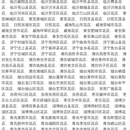
店
、
临沂蒙阴县花店
、
临沂莒南县花店
、
临沂平邑县花店
、
临沂费县花
店
、
临沂苍山县花店
、
临沂沂水县花店
、
临沂郯城县花店
、
临沂沂南县花
店
、
临沂河东区花店
、
临沂罗庄区花店
、
临沂兰山区花店
、
临沂花店
、
莱
芜钢城区花店
、
莱芜莱城区花店
、
莱芜花店
、
日照莒县花店
、
日照五莲县
花店
、
日照东港区花店
、
日照花店
、
威海乳山市花店
、
威海荣城市花店
、
威海文登市花店
、
威海环翠区花店
、
威海花店
、
泰安肥城市花店
、
泰安新
泰市花店
、
泰安宁阳县花店
、
泰安岱岳区花店
、
泰安泰山区花店
、
泰安花
店
、
济宁邹城市花店
、
济宁兖州区花店
、
济宁曲阜市花店
、
济宁梁山县花
店
、
济宁汶上县花店
、
济宁嘉祥县花店
、
济宁金乡县花店
、
济宁鱼台县花
店
、
济宁任城区花店
、
济宁花店
、
潍坊昌邑市花店
、
潍坊高密市花店
、
潍
坊安丘市花店
、
潍坊寿光市花店
、
潍坊诸城市花店
、
潍坊青州市花店
、
潍
坊昌乐县花店
、
潍坊临朐县花店
、
潍坊奎文区花店
、
潍坊坊子区花店
、
潍
坊寒亭区花店
、
潍坊潍城区花店
、
潍坊花店
、
烟台海阳市花店
、
烟台栖霞
市花店
、
烟台招远市花店
、
烟台蓬莱市花店
、
烟台莱州市花店
、
烟台莱阳
市花店
、
烟台龙口市花店
、
烟台开发区花店
、
烟台莱山区花店
、
烟台牟平
区花店
、
烟台福山区花店
、
烟台芝罘区花店
、
烟台花店
、
东营广饶县花
店
、
东营河口区花店
、
东营东营区花店
、
东营花店
、
枣庄滕州市花店
、
枣
庄台儿庄区花店
、
枣庄薛城区花店
、
枣庄市中区花店
、
枣庄花店
、
淄博沂
源县花店
、
淄博高青县花店
、
淄博桓台县花店
、
淄博周村区花店
、
淄博临
淄区花店
、
淄博博山区花店
、
淄博张店区花店
、
淄博淄川区花店
、
淄博花
店
、
青岛莱西市花店
、
青岛胶南市花店
、
青岛平度市花店
、
青岛即墨区花
店
、
青岛胶州市花店
、
青岛城阳区花店
、
青岛李沧区花店
、
青岛崂山区花
店
、
青岛黄岛区花店
、
青岛市北区花店
、
青岛市南区花店
、
青岛花店
、
济