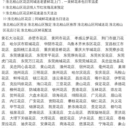
7·
淮北相山区花店同城送老婆鲜花上门，一束鲜花承包日常温柔
8·
淮北相山区花店情人节红玫瑰花束预定
9·
淮北相山区花店鲜花速递当天送达
10·
淮北相山区花店｜同城鲜花速递当日送达
淮北相山区营业
淮北相山区预定
淮北相山区推荐
淮北相山区同城送花
淮北相山
区花店订花
淮北相山区鲜花配送
黄石大冶花店
、
赤壁市花店
、
黄冈市花店
、
孝感云梦花店
、
荆门市掇刀花
店
、
哈尔滨市双城花店
、
华阴市花店
、
乌鲁木齐米东区花店
、
宜昌枝江市
花店
、
益阳桃江县花店
、
重庆观音桥花店
、
重庆大学城花店
、
东莞寮步花
店
、
东莞塘厦花店
、
东莞常平花店
、
东莞厚街花店
、
东莞长安花店
、
东莞
虎门花店
、
东莞万江花店
、
东莞南城花店
、
东莞莞城花店
、
吴忠盐池县花
店
、
吴忠同心县花店
、
黄山花店
、
滁州花店
、
宿州花店
、
毫州花店
、
巢湖
花店
、
池州花店
、
三明花店
、
泉州花店
、
哈尔滨花店
、
安庆花店
、
马鞍山
花店
、
蚌埠花店
、
镇江花店
、
连云港花店
、
昌吉花店
、
喀什花店
、
伊犁花
店
、
克拉玛依花店
、
海口花店
、
三亚花店
、
唐山花店
、
保定花店
、
承德花
店
、
柳州花店
、
防城港花店
、
钦州花店
、
贵港花店
、
玉林花店
、
崇左花
店
、
贺州花店
、
六盘水花店
、
琼海花店
、
绵阳花店
、
广元花店
、
眉山花
店
、
内江花店
、
广安花店
、
资阳花店
、
攀枝花花店
、
铜仁花店
、
兴义花
店
、
毕节花店
、
锦屏花店
、
凯里花店
、
黔东南花店
、
贵定花店
、
都匀花
店
、
福泉花店
、
黔南花店
、
玉溪花店
、
文山花店
、
西双版纳花店
、
景洪花
店
、
大理下关镇花店
、
大理花店
、
德宏花店
、
泸水花店
、
怒江花店
、
香格
里拉花店
、
迪庆花店
、
安康花店
、
商洛花店
、
慈溪花店
、
宁海花店
、
象山