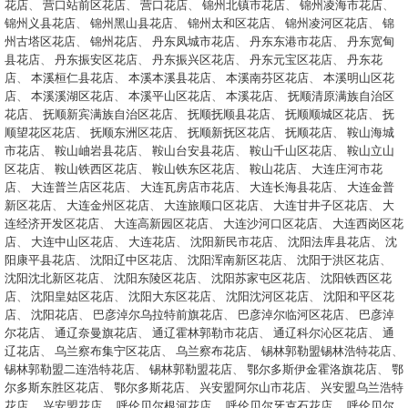
花店
、
营口站前区花店
、
营口花店
、
锦州北镇市花店
、
锦州凌海市花店
、
锦州义县花店
、
锦州黑山县花店
、
锦州太和区花店
、
锦州凌河区花店
、
锦
州古塔区花店
、
锦州花店
、
丹东凤城市花店
、
丹东东港市花店
、
丹东宽甸
县花店
、
丹东振安区花店
、
丹东振兴区花店
、
丹东元宝区花店
、
丹东花
店
、
本溪桓仁县花店
、
本溪本溪县花店
、
本溪南芬区花店
、
本溪明山区花
店
、
本溪溪湖区花店
、
本溪平山区花店
、
本溪花店
、
抚顺清原满族自治区
花店
、
抚顺新宾满族自治区花店
、
抚顺抚顺县花店
、
抚顺顺城区花店
、
抚
顺望花区花店
、
抚顺东洲区花店
、
抚顺新抚区花店
、
抚顺花店
、
鞍山海城
市花店
、
鞍山岫岩县花店
、
鞍山台安县花店
、
鞍山千山区花店
、
鞍山立山
区花店
、
鞍山铁西区花店
、
鞍山铁东区花店
、
鞍山花店
、
大连庄河市花
店
、
大连普兰店区花店
、
大连瓦房店市花店
、
大连长海县花店
、
大连金普
新区花店
、
大连金州区花店
、
大连旅顺口区花店
、
大连甘井子区花店
、
大
连经济开发区花店
、
大连高新园区花店
、
大连沙河口区花店
、
大连西岗区花
店
、
大连中山区花店
、
大连花店
、
沈阳新民市花店
、
沈阳法库县花店
、
沈
阳康平县花店
、
沈阳辽中区花店
、
沈阳浑南新区花店
、
沈阳于洪区花店
、
沈阳沈北新区花店
、
沈阳东陵区花店
、
沈阳苏家屯区花店
、
沈阳铁西区花
店
、
沈阳皇姑区花店
、
沈阳大东区花店
、
沈阳沈河区花店
、
沈阳和平区花
店
、
沈阳花店
、
巴彦淖尔乌拉特前旗花店
、
巴彦淖尔临河区花店
、
巴彦淖
尔花店
、
通辽奈曼旗花店
、
通辽霍林郭勒市花店
、
通辽科尔沁区花店
、
通
辽花店
、
乌兰察布集宁区花店
、
乌兰察布花店
、
锡林郭勒盟锡林浩特花店
、
锡林郭勒盟二连浩特花店
、
锡林郭勒盟花店
、
鄂尔多斯伊金霍洛旗花店
、
鄂
尔多斯东胜区花店
、
鄂尔多斯花店
、
兴安盟阿尔山市花店
、
兴安盟乌兰浩特
花店
、
兴安盟花店
、
呼伦贝尔根河花店
、
呼伦贝尔牙克石花店
、
呼伦贝尔