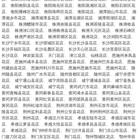
店
、
衡阳衡阳县花店
、
衡阳南岳区花店
、
衡阳蒸湘区花店
、
衡阳石鼓区花
店
、
衡阳雁峰区花店
、
衡阳珠晖区花店
、
衡阳花店
、
湘潭韶山市花店
、
湘
潭湘乡市花店
、
湘潭湘潭县花店
、
湘潭岳塘区花店
、
湘潭雨湖区花店
、
湘
潭花店
、
株洲醴陵市花店
、
株洲炎陵县花店
、
株洲茶陵县花店
、
株洲攸县
花店
、
株洲渌口区花店
、
株洲株洲县花店
、
株洲天元区花店
、
株洲石峰区
花店
、
株洲芦淞区花店
、
株洲荷塘区花店
、
株洲花店
、
长沙浏阳市花店
、
长沙宁乡市花店
、
长沙望城区花店
、
长沙长沙县花店
、
长沙雨花区花店
、
长沙开福区花店
、
长沙岳麓区花店
、
长沙天心区花店
、
长沙芙蓉区花店
、
长沙花店
、
神农架花店
、
天门花店
、
潜江花店
、
仙桃花店
、
恩施州来凤县
花店
、
恩施州咸丰县花店
、
恩施州宣恩县花店
、
恩施州巴东县花店
、
恩施
州建始县花店
、
恩施州利川市花店
、
恩施州恩施市花店
、
恩施州花店
、
随
州随县花店
、
随州广水市花店
、
随州曾都区花店
、
随州花店
、
咸宁赤壁市
花店
、
咸宁通山县花店
、
咸宁崇阳县花店
、
咸宁通城县花店
、
咸宁嘉鱼县
花店
、
咸宁咸安区花店
、
咸宁花店
、
黄冈武穴市花店
、
黄冈麻城市花店
、
黄冈黄梅县花店
、
黄冈蕲春县花店
、
黄冈浠水县花店
、
黄冈英山县花店
、
黄冈罗田县花店
、
黄冈红安县花店
、
黄冈团风县花店
、
黄冈黄州区花店
、
黄冈花店
、
荆州松滋市花店
、
荆州洪湖市花店
、
荆州石首市花店
、
荆州江
陵县花店
、
荆州监利县花店
、
荆州公安县花店
、
荆州荆州区花店
、
荆州沙
市区花店
、
荆州花店
、
孝感汉川市花店
、
孝感安陆市花店
、
孝感应城市花
店
、
孝感云梦县花店
、
孝感大悟县花店
、
孝感孝昌县花店
、
孝感孝南区花
店
、
孝感花店
、
荆门钟祥市花店
、
荆门沙洋县花店
、
荆门京山市花店
、
荆
门掇刀区花店
、
荆门东宝区花店
、
荆门花店
、
鄂州鄂城区花店
、
鄂州华容