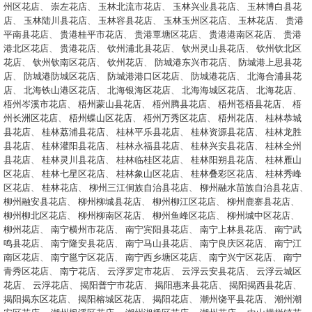
州区花店
、
崇左花店
、
玉林北流市花店
、
玉林兴业县花店
、
玉林博白县花
店
、
玉林陆川县花店
、
玉林容县花店
、
玉林玉州区花店
、
玉林花店
、
贵港
平南县花店
、
贵港桂平市花店
、
贵港覃塘区花店
、
贵港港南区花店
、
贵港
港北区花店
、
贵港花店
、
钦州浦北县花店
、
钦州灵山县花店
、
钦州钦北区
花店
、
钦州钦南区花店
、
钦州花店
、
防城港东兴市花店
、
防城港上思县花
店
、
防城港防城区花店
、
防城港港口区花店
、
防城港花店
、
北海合浦县花
店
、
北海铁山港区花店
、
北海银海区花店
、
北海海城区花店
、
北海花店
、
梧州岑溪市花店
、
梧州蒙山县花店
、
梧州腾县花店
、
梧州苍梧县花店
、
梧
州长洲区花店
、
梧州蝶山区花店
、
梧州万秀区花店
、
梧州花店
、
桂林恭城
县花店
、
桂林荔浦县花店
、
桂林平乐县花店
、
桂林资源县花店
、
桂林龙胜
县花店
、
桂林灌阳县花店
、
桂林永福县花店
、
桂林兴安县花店
、
桂林全州
县花店
、
桂林灵川县花店
、
桂林临桂区花店
、
桂林阳朔县花店
、
桂林雁山
区花店
、
桂林七星区花店
、
桂林象山区花店
、
桂林叠彩区花店
、
桂林秀峰
区花店
、
桂林花店
、
柳州三江侗族自治县花店
、
柳州融水苗族自治县花店
、
柳州融安县花店
、
柳州柳城县花店
、
柳州柳江区花店
、
柳州鹿寨县花店
、
柳州柳北区花店
、
柳州柳南区花店
、
柳州鱼峰区花店
、
柳州城中区花店
、
柳州花店
、
南宁横州市花店
、
南宁宾阳县花店
、
南宁上林县花店
、
南宁武
鸣县花店
、
南宁隆安县花店
、
南宁马山县花店
、
南宁良庆区花店
、
南宁江
南区花店
、
南宁邕宁区花店
、
南宁西乡塘区花店
、
南宁兴宁区花店
、
南宁
青秀区花店
、
南宁花店
、
云浮罗定市花店
、
云浮云安县花店
、
云浮云城区
花店
、
云浮花店
、
揭阳普宁市花店
、
揭阳惠来县花店
、
揭阳揭西县花店
、
揭阳揭东区花店
、
揭阳榕城区花店
、
揭阳花店
、
潮州饶平县花店
、
潮州潮