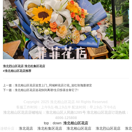
淮北烈山区花店
淮北杜集区花店
#淮北相山区花店推荐
上一篇：
淮北相山区花店送货上门_同城鲜花店订花_送红玫瑰最便宜
下一篇：
淮北相山区花店送花快到离谱!生日惊喜全靠它了!
Copyright 2025 淮北相山区花店 All Rights Reserved.
客服工作时间：上午9点-晚上9点半 配送时间：早上9点-下午6点
淮北相山区花店店铺地址：淮北相山区人民路1285号 淮北相山区花店订花热线：
4006-125808
top
|
down
|
淮北相山区花店
连锁分店：
淮北花店
、
淮北杜集区花店
、
淮北相山区花店
、
淮北烈山区花店
、
淮北