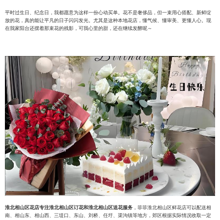
平时过生日、纪念日，我都愿意为这样一份心动买单。花不是奢侈品，但一束用心搭配、新鲜绽
放的花，真的能让平凡的日子闪闪发光。尤其是这种本地花店，懂气候、懂审美、更懂人心。现
在我家阳台还摆着那束花的残影，可我心里的甜，还在继续发酵呢～
淮北相山区花店专注淮北相山区订花和淮北相山区送花服务
，菲菲淮北相山区鲜花店可以配送相
南、相山东、相山西、三堤口、东山、刘桥、任圩、渠沟镇等地方，郊区根据实际情况收取一定