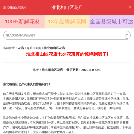
淮北相山区花店
淮北相山区花店-
100%新鲜花材
13年品牌鲜花网
全国县级城市可达
当前位置：
花店
>
导航
>
新闻
>
淮北相山区花店
淮北相山区花店七夕花束真的惊艳到我了!
作者：
淮北相山区花店
最后更新：2026-8-9
XML
淮北相山区七夕花束真的惊艳到我了
前几天是男朋友生日，想着仪式感不能少，就在本地一家叫淮北相山区菲菲鲜花坊订了一束花。
本来只是图方便，没想到打开包装那一刻直接被美到说不出话！花瓣上还带着细小的水珠，玫瑰
是那种浓郁的酒红色，搭配了尤加利叶，整个房间都弥漫着淡淡的清香。他接过花的时候愣了几
秒，说：“这花，像电影里的场景。”那一刻真的觉得，爱就是要看得见、摸得着、闻得到呀。
这次选的是七夕限定款花束，主打的就是新鲜和氛围感。他们家在淮北相山区城区有实体店，花
都是当天现采现包，不玩隔夜花那一套，所以质感特别好。我注意到每一支花的茎部都切得整整
齐齐，包装纸也是那种哑光雾面的，拿在手里高级感拉满✨。最让我惊喜的是，配送超快，下单后
不到两小时就送到了，完全不用担心临时救场来不及⏰。