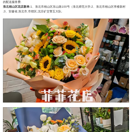
的配送服务费.
淮北相山区花店新单
:1、淮北市相山区东山路100号（淮北师范大学;2、淮北市相山区李楼新村
;3、安徽省,淮北市,市辖区,沈庄矿交警五大队;