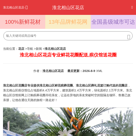
淮北相山区花店
淮北相山区花店-
100%新鲜花材
13年品牌鲜花网
全国县级城市可达
当前位置：
花店
>
导航
>
新闻
>
淮北相山区花店
淮北相山区花店专业鲜花花圈配送,殡仪馆送花圈
作者：
淮北相山区花店
最后更新：2026-8-9
XML
淮北相山区花圈店专业提供淮北相山区鲜花殡葬花圈、淮北相山区葬礼花篮订购代送的花圈店
，
淮北相山区殡仪馆位占地面积4.4万平方米，建筑面积1.4万平方米，绿化面积2.1万平方米。淮北
相山区仪馆前网上订购殡葬花圈吊唁亲友，让远在异地的亲友突破时空的阻隔去缅怀、祭奠已故
亲朋，让他在通往天路的旅程一路走好！