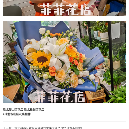
淮北烈山区花店
淮北杜集区花店
#淮北相山区花店推荐
上一篇：
淮北相山区花店同城鲜花速递太绝了,520送花不踩雷!