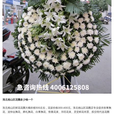
淮北相山区花圈多少钱一个
淮北相山区鲜花花圈大概价格500左右，花篮价格300-400元。淮北相山区花圈店专业提供丧事胸
花、追悼会胸花、葬礼胸花、白事胸花、祭奠花束、吊唁花束、灵堂鲜花布置、殡仪馆代送花圈