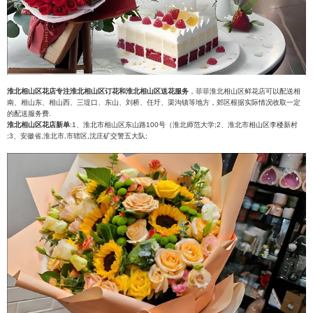
淮北相山区花店专注淮北相山区订花和淮北相山区送花服务
，菲菲淮北相山区鲜花店可以配送相
南、相山东、相山西、三堤口、东山、刘桥、任圩、渠沟镇等地方，郊区根据实际情况收取一定
的配送服务费.
淮北相山区花店新单
:1、淮北市相山区东山路100号（淮北师范大学;2、淮北市相山区李楼新村
;3、安徽省,淮北市,市辖区,沈庄矿交警五大队;