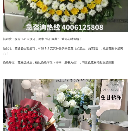
新鲜度：提前 1-2 天预订，要求 “当日现扎”，避免花材蔫枯；
适配性：若逝者生前爱花，可加 1-2 支其钟爱的素色花（如淡兰、勿忘我），藏进花圈不显突
兀；
挽联呼应：花材选好后，确认挽联字体（楷书、隶书为佳），与素色花材搭配更显庄重