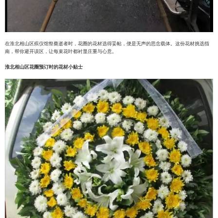
在淮北相山区殡仪馆祭奠逝者时，花圈的花材选得妥帖，便是无声的思念载体。这份花材挑选指
南，帮你避开误区，让每束花叶都衬显庄重与心意。
淮北相山区花圈预订时的花材小贴士