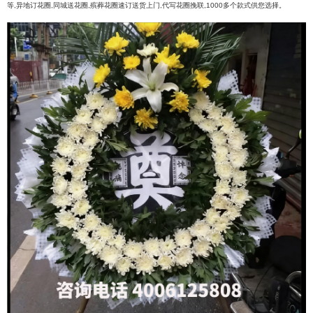
等,异地订花圈,同城送花圈,殡葬花圈速订送货上门,代写花圈挽联,1000多个款式供您选择。