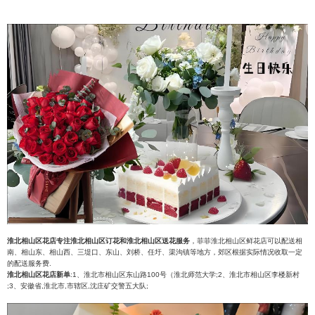
淮北相山区花店专注淮北相山区订花和淮北相山区送花服务
，菲菲淮北相山区鲜花店可以配送相
南、相山东、相山西、三堤口、东山、刘桥、任圩、渠沟镇等地方，郊区根据实际情况收取一定
的配送服务费.
淮北相山区花店新单
:1、淮北市相山区东山路100号（淮北师范大学;2、淮北市相山区李楼新村
;3、安徽省,淮北市,市辖区,沈庄矿交警五大队;