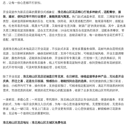
态，让每一份心意都不打折扣。
开业花篮作为新店启幕的重要仪式感象征，
淮北相山区花店精心打造多种款式，适配餐饮、服
装、建材、便利店等不同行业需求，兼顾美观与寓意。
热门款式涵盖单层、双层、三脚架等多种
类型，花材选用新鲜饱满的百合、红玫瑰、扶郎花、满天星搭配巴西叶、散尾葵等配叶，搭配金
色、红色等喜庆包装，既显大气庄重，又能传递“生意兴隆、财源广进”的美好祝福。其中，蓝色满
天星三脚架花篮清新雅致，适合文艺类店铺；16朵红玫瑰百合花篮热烈喜庆，适配各类餐饮、零
售门店；三层粉百合花篮高端大气，适合大型企业、连锁店铺开业，每一款都由专业花艺师手工
搭配，细节满满。
选择淮北相山区本地花店订开业花篮，不仅款式丰富，更有多重服务保障。花材均来自昆明优质
花源，当日新鲜采购制作，确保花材鲜活度；支持个性化定制，可根据店铺风格、开业主题调整
花材、颜色和包装，还能添加店铺名称、开业标语等专属元素，打造独一无二的庆典标识。同
时，花店提供完善的售前售后服务，线上可实时查看花篮制作进度，收到货物后若有花材损坏、
款式不符等问题，可及时联系客服处理，全程无忧。
除了开业花篮，
淮北相山区花店还涵盖日常花束、生日鲜花、绿植盆栽等多种产品，无论是开业
庆典、乔迁之喜，还是生日祝福、情感告白，都能找到合适的选择。
依托便捷的线上预订渠道，
微信、小程序均可下单，操作简单，支持提前预订，可精准指定配送时间，满足不同场景的时间
需求。凭借优质的花材、精湛的花艺和贴心的配送服务，收获了众多淮北相山区市民的好评。
一束鲜花，承载心意；一对花篮，寄托期许。淮北相山区花店以专业的品质、便捷的服务、丰富
的款式，为每一场开业庆典注入仪式感，为每一份心意传递保驾护航。无需繁琐流程，无需亲自
奔波，线上一键订花，专送上门直达，让开业更有排面，让心意快速抵达，解锁榆林订花新体
验，见证每一个值得纪念的重要时刻。
淮北相山区花店地址：淮北相山区主城区免费包送