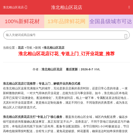
淮北相山区花店
淮北相山区花店-
100%新鲜花材
13年品牌鲜花网
全国县级城市可达
当前位置：
花店
>
导航
>
新闻
>
淮北相山区花店
淮北相山区花店订花_专送上门_订开业花篮_推荐
作者：
淮北相山区花店
最后更新：2026-8-7
XML
淮北相山区花店订花推荐：专送上门，解锁开业庆典仪式感
在淮北相山区这座充满烟火气的城市，无论是新店启幕的喜庆时刻，还是日常心意的传递，一束
新鲜雅致的鲜花、一对大气得体的开业花篮，总能为生活与事业添彩。如今，淮北相山区本地花
店早已实现“订花便捷化、配送精细化”，无需奔波到店，线上一键下单，专属配送直达指定地点，
尤其针对开业花篮需求，更是推出定制化服务，满足不同行业、不同场景的庆典需求，成为淮北
相山区人订花的首选方式。
淮北相山区优质花店主打“专送上门”核心服务
，覆盖淮北相山区全域，城区内免配送费，偏远乡
镇可提前咨询客服确认配送事宜，真正实现“足不出户，花香直达”。不同于异地订花的延迟与不确
定性，本地花店依托线下实体门店布局，配备专业配送团队，非节日期间1-3小时极速送达，节日
高峰也能保障按时配送，全程专人护送，避免花篮破损、鲜花萎蔫，确保送达时始终保持最佳状