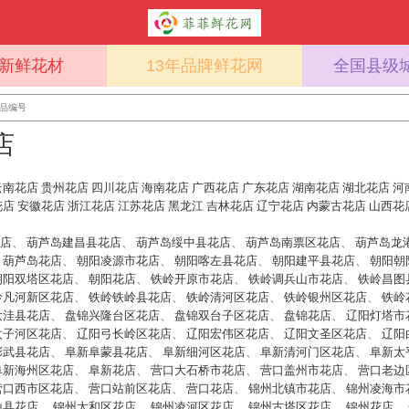
%新鲜花材
13年品牌鲜花网
全国县级
店
云南花店
贵州花店
四川花店
海南花店
广西花店
广东花店
湖南花店
湖北花店
河
花店
安徽花店
浙江花店
江苏花店
黑龙江
吉林花店
辽宁花店
内蒙古花店
山西花
店
、
葫芦岛建昌县花店
、
葫芦岛绥中县花店
、
葫芦岛南票区花店
、
葫芦岛龙
、
葫芦岛花店
、
朝阳凌源市花店
、
朝阳喀左县花店
、
朝阳建平县花店
、
朝阳朝
朝阳双塔区花店
、
朝阳花店
、
铁岭开原市花店
、
铁岭调兵山市花店
、
铁岭昌图
岭凡河新区花店
、
铁岭铁岭县花店
、
铁岭清河区花店
、
铁岭银州区花店
、
铁岭
大洼县花店
、
盘锦兴隆台区花店
、
盘锦双台子区花店
、
盘锦花店
、
辽阳灯塔市
太子河区花店
、
辽阳弓长岭区花店
、
辽阳宏伟区花店
、
辽阳文圣区花店
、
辽阳
彰武县花店
、
阜新阜蒙县花店
、
阜新细河区花店
、
阜新清河门区花店
、
阜新太
阜新海州区花店
、
阜新花店
、
营口大石桥市花店
、
营口盖州市花店
、
营口老边
营口西市区花店
、
营口站前区花店
、
营口花店
、
锦州北镇市花店
、
锦州凌海市
山县花店
、
锦州太和区花店
、
锦州凌河区花店
、
锦州古塔区花店
、
锦州花店
、