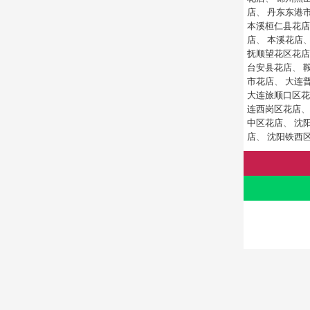
店
、
丹东东港
本溪桓仁县花店
店
、
本溪花店
抚顺望花区花店
台安县花店
、
市花店
、
大连
大连旅顺口区花
连西岗区花店
中区花店
、
沈
店
、
沈阳铁西