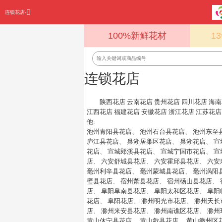
连锁花店-
100%新鲜花材
1
连锁花店
陕西花店
云南花店
贵州花店
四川花店
海南
江西花店
福建花店
安徽花店
浙江花店
江苏花店
他
:
池州青阳县花店
、
池州石台县花店
、
池州东至
庐江县花店
、
巢湖居巢区花店
、
巢湖花店
、
宣
花店
、
宣城郎溪县花店
、
宣城宁国市花店
、
宣
店
、
六安舒城县花店
、
六安霍邱县花店
、
六安
毫州利辛县花店
、
毫州蒙城县花店
、
毫州涡阳
璧县花店
、
宿州萧县花店
、
宿州砀山县花店
、
店
、
阜阳阜南县花店
、
阜阳太和区花店
、
阜阳
花店
、
阜阳花店
、
滁州明光市花店
、
滁州天长
店
、
滁州来安县花店
、
滁州南谯区花店
、
滁州
黄山休宁县花店
、
黄山歙县花店
、
黄山徽州区